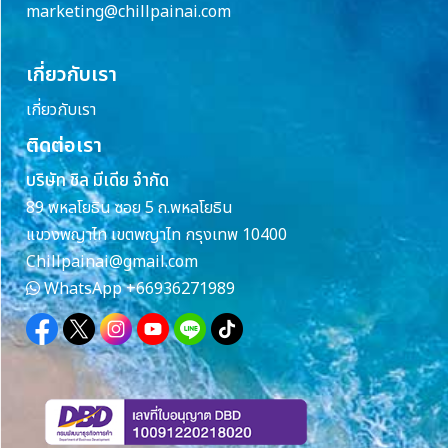
marketing@chillpainai.com
เกี่ยวกับเรา
เกี่ยวกับเรา
ติดต่อเรา
บริษัท ชิล มีเดีย จำกัด
89 พหลโยธิน ซอย 5 ถ.พหลโยธิน
แขวงพญาไท เขตพญาไท กรุงเทพ 10400
Chillpainai@gmail.com
WhatsApp
+66936271989