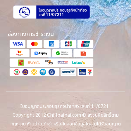
ช่องทางการชำระเงิน
ใบอนุญาตประกอบธุรกิจนำเที่ยว เลขที่ 11/07211
Copyright 2012 Chillpainai.com © สงวนลิขสิทธิ์ตาม
กฎหมาย ห้ามนำไปทำซ้ำ หรือคัดลอกข้อมูลโดยไม่ได้รับอนุญาต