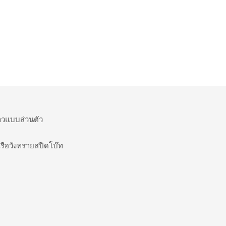
ยาวแบบส่วนตัว
รือวังทรายสปีดโบ๊ท