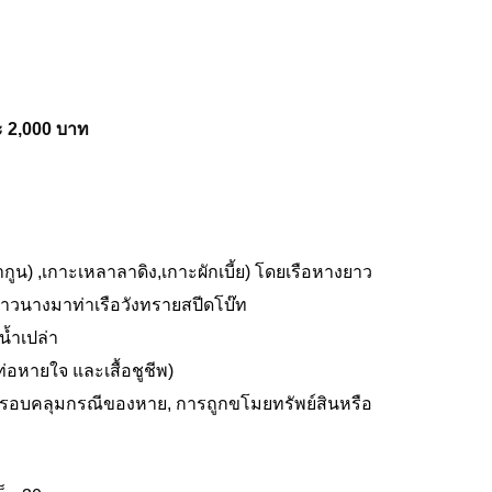
ละ 2,000 บาท
กูน) ,เกาะเหลาลาดิง,เกาะผักเบี้ย) โดยเรือหางยาว
่าวนางมาท่าเรือวังทรายสปีดโบ๊ท
น้ำเปล่า
ท่อหายใจ และเสื้อชูชีพ)
(ไม่ครอบคลุมกรณีของหาย, การถูกขโมยทรัพย์สินหรือ