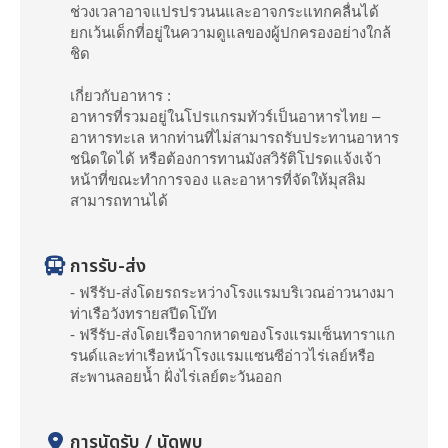
ช่วงเวลาอาจแปรปรวนนและอาจกระแทกคลื่นได้
ยกเว้นเด็กที่อยู่ในความดูแลของผู้ปกครองอย่างใกล้
ชิด
เกี่ยวกับอาหาร :
อาหารที่รวมอยู่ในโปรแกรมทัวร์เป็นอาหารไทย –
อาหารทะเล หากท่านที่ไม่สามารถรับประทานอาหาร
ชนิดใดได้ หรือต้องการทานมังสวิรัติโปรดแจ้งเจ้า
หน้าที่ขณะทำการจอง และอาหารที่จัดให้มุสลิม
สามารถทานได้
การรับ-ส่ง
- ฟรีรับ-ส่งโดยรถระหว่างโรงแรมบริเวณอ่าวนางมา
ท่าเรือวังทรายสปีดโบ๊ท
- ฟรีรับ-ส่งโดยเรือจากหาดของโรงแรมเซ็นทาราแก
รนด์และท่าเรือหน้าโรงแรมแซนซีอ่าวไร่เลย์หรือ
สะพานลอยน้ำ ฝั่งไร่เลย์ตะวันออก
การนัดรับ / นัดพบ