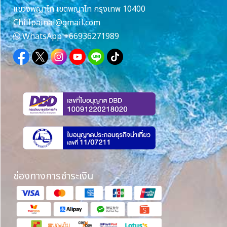
แขวงพญาไท เขตพญาไท กรุงเทพ 10400
Chillpainai@gmail.com
WhatsApp
+66936271989
ช่องทางการชำระเงิน