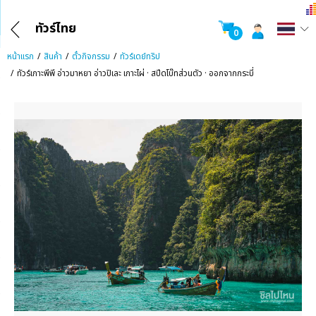
ทัวร์ไทย
0
หน้าแรก
สินค้า
ตั๋วกิจกรรม
ทัวร์เดย์ทริป
ทัวร์เกาะพีพี อ่าวมาหยา อ่าวปิเละ เกาะไผ่ · สปีดโบ๊ทส่วนตัว · ออกจากกระบี่