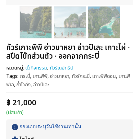
ทัวร์เกาะพีพี อ่าวมาหยา อ่าวปิเละ เกาะไผ่ ·
สปีดโบ๊ทส่วนตัว · ออกจากกระบี่
หมวดหมู่:
ตั๋วกิจกรรม
,
ทัวร์เดย์ทริป
Tags:
กระบี่
,
เกาะพีพี
,
อ่าวมาหยา
,
ทัวร์กระบี่
,
เกาะพีพีดอน
,
เกาะพี
พีเล
,
ถ้ำไวกิ้ง
,
อ่าวปีเละ
฿ 21,000
(มีสินค้า)
จองแบบระบุวันใช้งานเท่านั้น