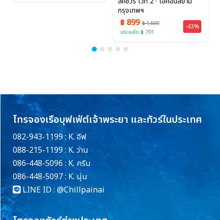
ลัคชัวรี่ ไวท์ 2 · ไอคอนสยาม
กรุงเทพฯ
฿ 899
฿ 1,600
-43%
ประหยัด ฿ 701
โทรจองเรือบุฟเฟ่ต์เจ้าพระยา และทัวร์ในประเทศ
082-943-1199 : K. อีฟ
088-215-1199 : K. ว่าน
086-448-5096 : K. ครีม
086-448-5097 : K. นุ่น
LINE ID :
@Chillpainai