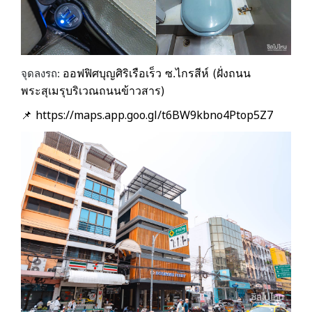
ออฟฟิศบุญศิริเรือเร็ว ซ.ไกรสีห์ (ฝั่งถนน
จุดลงรถ:
พระสุเมรุบริเวณถนนข้าวสาร)
https://maps.app.goo.gl/t6BW9kbno4Ptop5Z7
📌