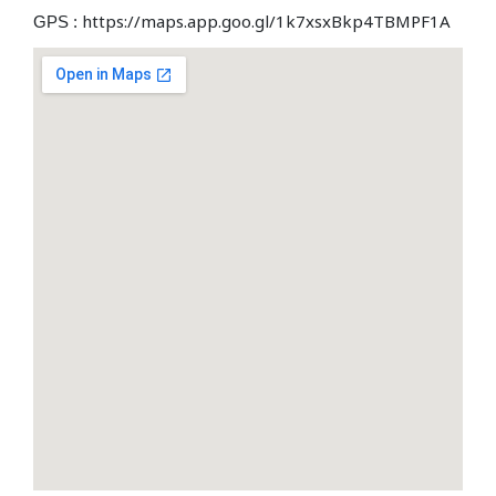
https://maps.app.goo.gl/1k7xsxBkp4TBMPF1A
GPS :