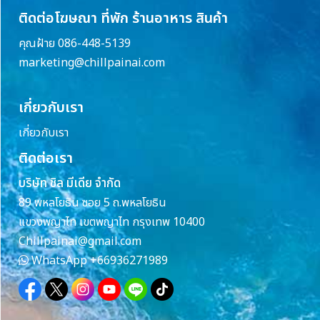
ติดต่อโฆษณา ที่พัก ร้านอาหาร สินค้า
คุณฝ้าย 086-448-5139
marketing@chillpainai.com
เกี่ยวกับเรา
เกี่ยวกับเรา
ติดต่อเรา
บริษัท ชิล มีเดีย จำกัด
89 พหลโยธิน ซอย 5 ถ.พหลโยธิน
แขวงพญาไท เขตพญาไท กรุงเทพ 10400
Chillpainai@gmail.com
WhatsApp
+66936271989