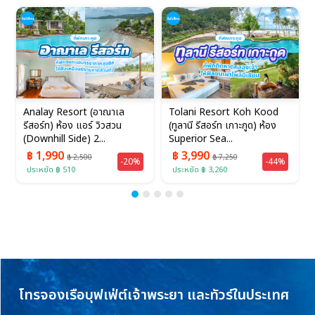
Analay Resort (อาณาเล
Tolani Resort Koh Kood
รีสอร์ท) ห้อง แอร์ วิวสวน
(ทูลานี รีสอร์ท เกาะกูด) ห้อง
(Downhill Side) 2...
Superior Sea...
฿ 1,990
฿ 3,990
฿ 2,500
฿ 7,250
-20%
-44%
ประหยัด ฿ 510
ประหยัด ฿ 3,260
โทรจองเรือบุฟเฟ่ต์เจ้าพระยา และทัวร์ในประเทศ