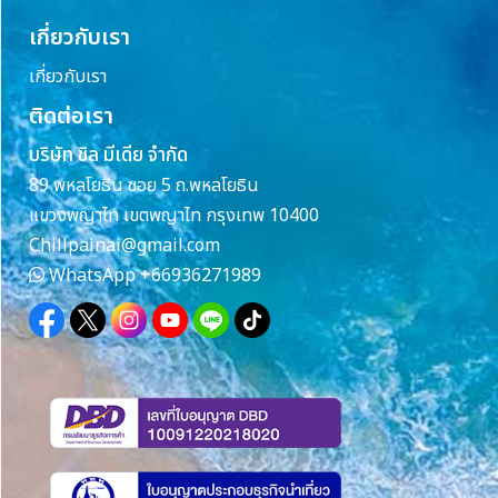
เกี่ยวกับเรา
เกี่ยวกับเรา
ติดต่อเรา
บริษัท ชิล มีเดีย จำกัด
89 พหลโยธิน ซอย 5 ถ.พหลโยธิน
แขวงพญาไท เขตพญาไท กรุงเทพ 10400
Chillpainai@gmail.com
WhatsApp
+66936271989