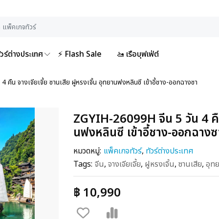
ัวร์ต่างประเทศ
⚡ Flash Sale
🚤 เรือบุฟเฟ่ต์
คืน จางเจียเจี้ย ซานเสีย ฝูหรงเจิ้น อุทยานฟงหลินซี เข้าอี้ชาง-ออกฉางซา
ZGYIH-26099H จีน 5 วัน 4 คืน 
นฟงหลินซี เข้าอี้ชาง-ออกฉางซ
หมวดหมู่:
แพ็คเกจทัวร์
,
ทัวร์ต่างประเทศ
Tags:
จีน
,
จางเจียเจี้ย
,
ฝูหรงเจิ้น
,
ซานเสีย
,
อุท
฿ 10,990