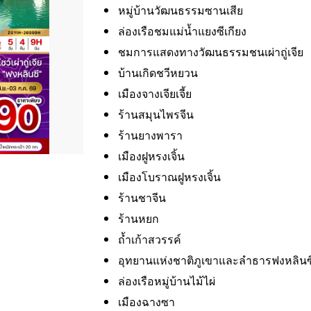
หมู่บ้านวัฒนธรรมซานเสีย
ล่องเรือชมแม่น้ำแยงซีเกียง
ชมการแสดงทางวัฒนธรรมชนเผ่าถู่เจีย
บ้านเกิดชวีหยวน
เมืองจางเจียเจี้ย
ร้านสมุนไพรจีน
ร้านยางพารา
เมืองฝูหรงเจิ้น
เมืองโบราณฝูหรงเจิ้น
ร้านชาจีน
ร้านหยก
ถ้ำเก้าสวรรค์
อุทยานแห่งชาติภูเขาและลําธารฟงหลินซ
ล่องเรือหมู่บ้านไม้ไผ่
เมืองฉางซา