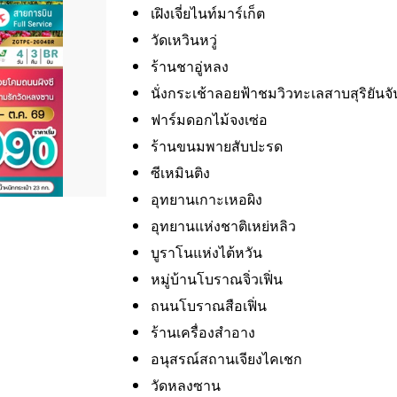
เฝิงเจี่ยไนท์มาร์เก็ต
วัดเหวินหวู่
ร้านชาอู่หลง
นั่งกระเช้าลอยฟ้าชมวิวทะเลสาบสุริยัน
ฟาร์มดอกไม้จงเซ่อ
ร้านขนมพายสับปะรด
ซีเหมินติง
อุทยานเกาะเหอผิง
อุทยานแห่งชาติเหย่หลิว
บูราโนแห่งไต้หวัน
หมู่บ้านโบราณจิ่วเฟิ่น
ถนนโบราณสือเฟิ่น
ร้านเครื่องสําอาง
อนุสรณ์สถานเจียงไคเชก
วัดหลงซาน