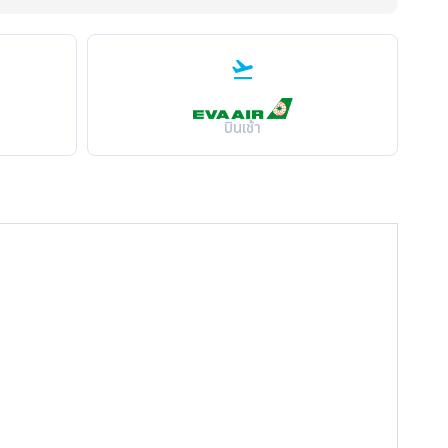
flight_takeoff
บินเช้า