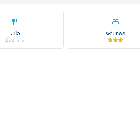
restaurant
bed
7 มื้อ
ระดับที่พัก
มื้ออาหาร