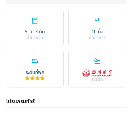
calendar_month
restaurant
5 วัน 3 คืน
10 มื้อ
จำนวนวัน
มื้ออาหาร
bed
flight_takeoff
ระดับที่พัก
บินดึก
โปรแกรมทัวร์