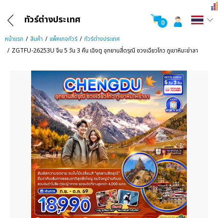
ทัวร์ต่างประเทศ
0
หน้าแรก
สินค้า
แพ็คเกจทัวร์
ทัวร์ต่างประเทศ
ZGTFU-26253U จีน 5 วัน 3 คืน เฉิงตู อุทยานสี่ดรุณี ซวงเฉียวโกว ภูเขาหิมะย่าลา