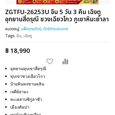
ZGTFU-26253U จีน 5 วัน 3 คืน เฉิงตู
อุทยานสี่ดรุณี ซวงเฉียวโกว ภูเขาหิมะย่าลา
หมวดหมู่:
แพ็คเกจทัวร์
,
ทัวร์ต่างประเทศ
Tags:
จีน
,
เฉิงตู
฿ 18,990
อุทยานหุบเขาสี่ดรุณี
หุบเขาซวงเฉียวโกว
ป้ายหินหงซานหลิน
เจดีย์ลามะ
ทะเลสาบซิกู่ลาซั่ว
เมืองตันปา
หมู่บ้านทิเบตเจียจู