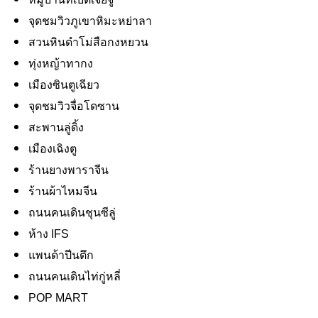
จุดชมวิวภูเขาหิมะหย่าลา
สวนหินดำโม่สือกงหยวน
ทุ่งหญ้าทากง
เมืองซินตูเฉียว
จุดชมวิวจื่อโดซาน
สะพานลู่ดิ้ง
เมืองเฉิงตู
ร้านยางพาราจีน
ร้านผ้าไหมจีน
ถนนคนเดินชุนซีลู่
ห้าง IFS
แพนด้าปีนตึก
ถนนคนเดินไท่กู่หลี่
POP MART