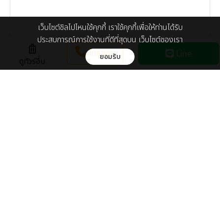
เว็บไซต์ชิลไปไหนใช้คุกกี้ เราใช้คุกกี้เพื่อให้ท่านได้รับ
ประสบการณ์การใช้งานที่ดีที่สุดบน เว็บไซต์ของเรา
luggage
โทรจอง
Line
ยอมรับ
ดูทัวร์อื่น