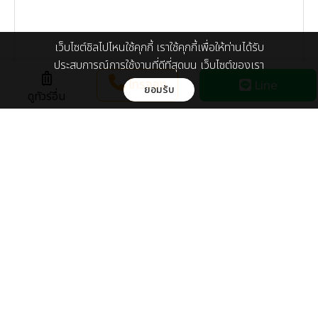
เว็บไซต์ชิลไปไหนใช้คุกกี้ เราใช้คุกกี้เพื่อให้ท่านได้รับ
ประสบการณ์การใช้งานที่ดีที่สุดบน เว็บไซต์ของเรา
luggage
โทรจอง
Line
ยอมรับ
ดูทัวร์อื่น