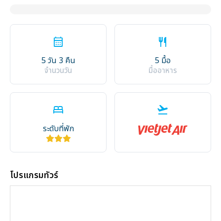
calendar_month
restaurant
5 วัน 3 คืน
5 มื้อ
จำนวนวัน
มื้ออาหาร
bed
flight_takeoff
ระดับที่พัก
โปรแกรมทัวร์