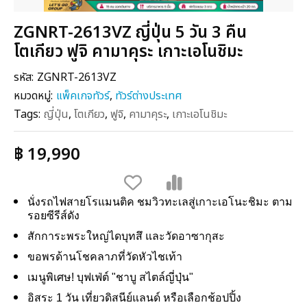
ZGNRT-2613VZ ญี่ปุ่น 5 วัน 3 คืน
โตเกียว ฟูจิ คามาคุระ เกาะเอโนชิมะ
รหัส:
ZGNRT-2613VZ
หมวดหมู่:
แพ็คเกจทัวร์
,
ทัวร์ต่างประเทศ
Tags:
ญี่ปุ่น
,
โตเกียว
,
ฟูจิ
,
คามาคุระ
,
เกาะเอโนชิมะ
฿ 19,990
นั่งรถไฟสายโรแมนติค ชมวิวทะเลสู่เกาะเอโนะชิมะ ตาม
รอยซีรีส์ดัง
สักการะพระใหญ่ไดบุทสึ และวัดอาซากุสะ
ขอพรด้านโชคลาภที่วัดหัวไชเท้า
เมนูพิเศษ! บุฟเฟ่ต์ "ชาบู สไตล์ญี่ปุ่น"
อิสระ 1 วัน เที่ยวดิสนีย์แลนด์ หรือเลือกช้อปปิ้ง