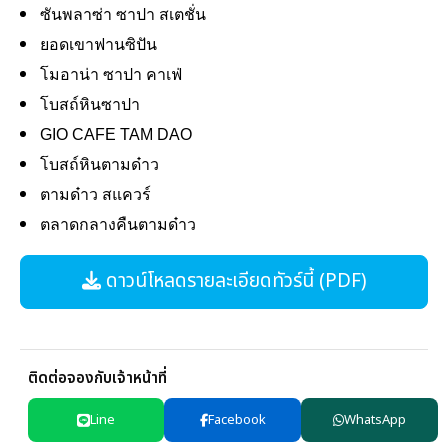
ซันพลาซ่า ซาปา สเตชั่น
ยอดเขาฟานซิปัน
โมอาน่า ซาปา คาเฟ่
โบสถ์หินซาปา
GIO CAFE TAM DAO
โบสถ์หินตามด๋าว
ตามด๋าว สแควร์
ตลาดกลางคืนตามด๋าว
ดาวน์โหลดรายละเอียดทัวร์นี้ (PDF)
ติดต่อจองกับเจ้าหน้าที่
Line
Facebook
WhatsApp