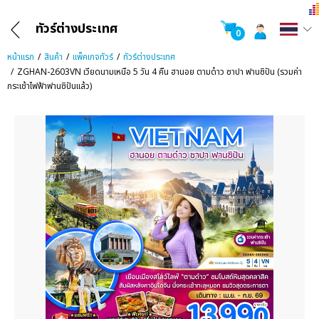
ทัวร์ต่างประเทศ
0
หน้าแรก
สินค้า
แพ็คเกจทัวร์
ทัวร์ต่างประเทศ
ZGHAN-2603VN เวียดนามเหนือ 5 วัน 4 คืน ฮานอย ตามด๋าว ซาปา ฟานซิปัน (รวมค่า
กระเช้าไฟฟ้าฟานซิปันแล้ว)