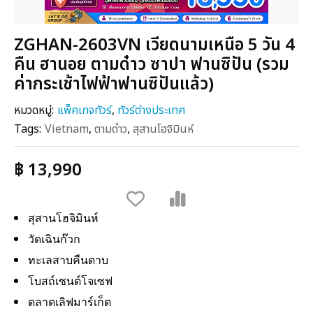
ZGHAN-2603VN เวียดนามเหนือ 5 วัน 4
คืน ฮานอย ตามด๋าว ซาปา ฟานซิปัน (รวม
ค่ากระเช้าไฟฟ้าฟานซิปันแล้ว)
หมวดหมู่:
แพ็คเกจทัวร์
,
ทัวร์ต่างประเทศ
Tags:
Vietnam
,
ตามด๋าว
,
สุสานโฮจิมินห์
฿ 13,990
สุสานโฮจิมินห์
วัดเฉินก๊วก
ทะเลสาบคืนดาบ
โบสถ์เซนต์โจเซฟ
ตลาดเลิฟมาร์เก็ต