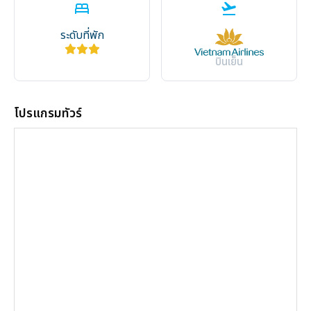
bed
flight_takeoff
ระดับที่พัก
บินเย็น
โปรแกรมทัวร์