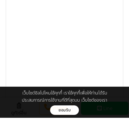
เว็บไซต์ชิลไปไหนใช้คุกกี้ เราใช้คุกกี้เพื่อให้ท่านได้รับ
ประสบการณ์การใช้งานที่ดีที่สุดบน เว็บไซต์ของเรา
luggage
โทรจอง
Line
ยอมรับ
ดูทัวร์อื่น