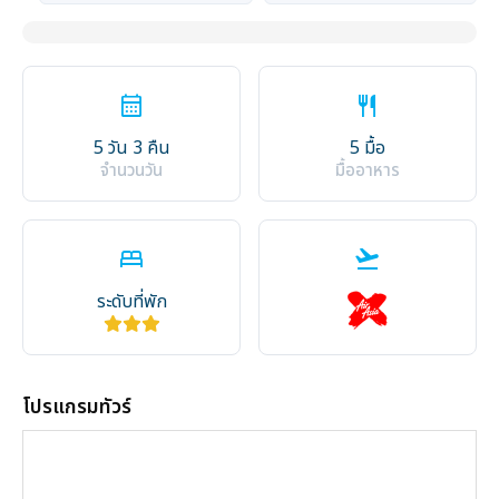
calendar_month
restaurant
5 วัน 3 คืน
5 มื้อ
จำนวนวัน
มื้ออาหาร
bed
flight_takeoff
ระดับที่พัก
โปรแกรมทัวร์