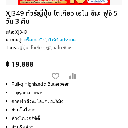
XJ349 ทัวร์ญี่ปุ่น โตเกียว เอโนะชิมะ ฟูจิ 5
วัน 3 คืน
รหัส:
XJ349
หมวดหมู่:
แพ็คเกจทัวร์
,
ทัวร์ต่างประเทศ
Tags:
ญี่ปุ่น
,
โตเกียว
,
ฟูจิ
,
เอโนะชิมะ
฿ 19,888
Fuji-q Highland x Butterbear
Fujiyama Tower
ศาลเจ้าสีรุงะโอะกะฮะจิมัง
ย่านโอไดบะ
ห้างไดเวอร์ซิตี้
ย่านริมอ่าว