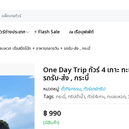
ัวร์ต่างประเทศ
⚡ Flash Sale
🚤 เรือบุฟเฟ่ต์
เเหวก เรือสปีดโบ้ท + อาหารกลางวัน + รถรับ-ส่ง , กระบี่
One Day Trip ทัวร์ 4 เกาะ ทะ
รถรับ-ส่ง , กระบี่
หมวดหมู่:
ตั๋วกิจกรรม
,
ทัวร์เดย์ทริป
Tags:
กระบี่
,
ทริปดำน้ำ
,
ทัวร์4เกาะ
,
ทะเลเเหวก
,
฿ 990
(มีสินค้า)