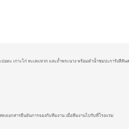
าะปอดะ เกาะไก่ ทะเลแหวก และถ้ำพระนาง พร้อมดำน้ำชมปะการังสีสัน
แสดงเอกสารยืนยันการจองกับทีมงาน เมื่อทีมงานไปรับที่โรงแรม