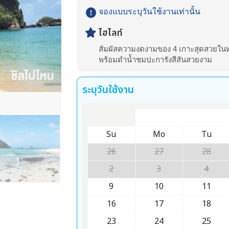
จองแบบระบุวันใช้งานเท่านั้น
ไฮไลท์
สัมผัสความงดงามของ 4 เกาะสุดสวยในท
พร้อมดำน้ำชมปะการังสีสันสวยงาม
ระบุวันใช้งาน
Su
Mo
Tu
26
27
28
2
3
4
9
10
11
16
17
18
23
24
25