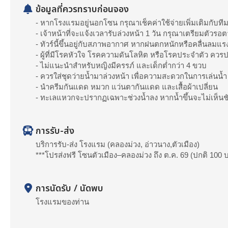
ข้อมูลที่ควรทราบก่อนจอง
- หากโรงแรมอยู่นอกโซน กรุณาเช็คค่าใช้จ่ายเพิ่มเติมกับที
- เจ้าหน้าที่จะแจ้งเวลารับล่วงหน้า 1 วัน กรุณาเตรียมตัวรอต
- ทัวร์นี้ขึ้นอยู่กับสภาพอากาศ หากฝนตกหนักหรือคลื่นลมแรง
- ผู้ที่มีโรคหัวใจ โรคความดันโลหิต หรือโรคประจำตัว ควร
- ไม่แนะนำสำหรับหญิงมีครรภ์ และเด็กต่ำกว่า 4 ขวบ
- ควรใส่ชุดว่ายน้ำมาล่วงหน้า เพื่อความสะดวกในการเล่นน้ำ
- นำครีมกันแดด หมวก แว่นตากันแดด และเสื้อผ้าเปลี่ยน
- ทะเลแหวกจะปรากฏเฉพาะช่วงน้ำลง หากน้ำขึ้นจะไม่เห็นช
การรับ-ส่ง
บริการรับ-ส่ง โรงแรม (คลองม่วง, อ่าวนาง,ตัวเมือง)
***โปรส่งฟรี โซนตัวเมือง–คลองม่วง ถึง ต.ค. 69 (ปกติ 100 
การนัดรับ / นัดพบ
โรงแรมของท่าน