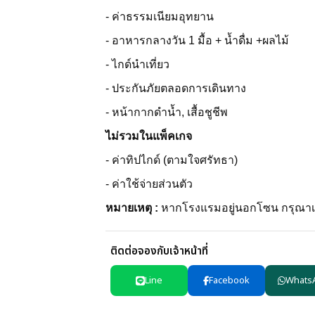
- ค่าธรรมเนียมอุทยาน
- อาหารกลางวัน 1 มื้อ + น้ำดื่ม +ผลไม้
- ไกด์นำเที่ยว
- ประกันภัยตลอดการเดินทาง
- หน้ากากดำน้ำ, เสื้อชูชีพ
ไม่รวมในแพ็คเกจ
- ค่าทิปไกด์ (ตามใจศรัทธา)
- ค่าใช้จ่ายส่วนตัว
หมายเหตุ :
หากโรงแรมอยู่นอกโซน กรุณาเช็ค
ติดต่อจองกับเจ้าหน้าที่
Line
Facebook
Whats