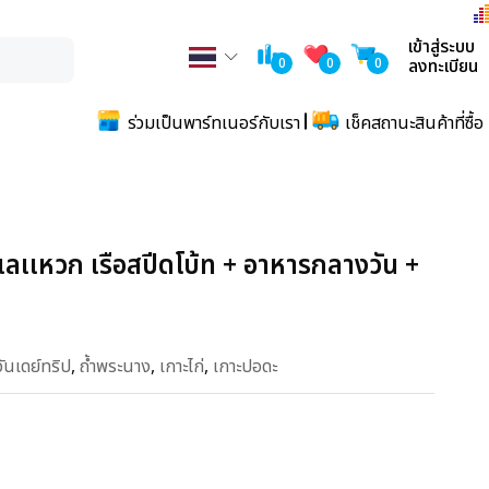
เข้าสู่ระบบ
0
0
0
ลงทะเบียน
ร่วมเป็นพาร์ทเนอร์กับเรา
เช็คสถานะสินค้าที่ซื้อ
เลเเหวก เรือสปีดโบ้ท + อาหารกลางวัน +
วันเดย์ทริป
,
ถ้ำพระนาง
,
เกาะไก่
,
เกาะปอดะ