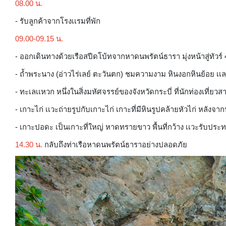
08.00 น.
- รับลูกค้าจากโรงเเรมที่พัก
09.00-09.15 น.
- ออกเดินทางด้วยเรือสปีดโบ้ทจากหาดนพรัตน์ธารา มุ่งหน้าสู่ทัวร์ 
- ถ้ำพระนาง (อ่าวไร่เลย์ ตะวันตก) ชมความงาม หินงอกหินย้อย เเละถ
- ทะเลเเหวก หนึ่งในสิ่งมหัศจรรย์ของจังหวัดกระบี่ ที่นักท่องเที่
- เกาะไก่ เเวะถ่ายรูปกับเกาะไก่ เกาะที่มีหินรูปคล้ายหัวไก่ หลังจา
- เกาะปอดะ เป็นเกาะที่ใหญ่ หาดทรายขาว พื้นที่กว้าง เเวะรับประ
14.30 น.
กลับถึงท่าเรือหาดนพรัตน์ธาราอย่างปลอดภัย