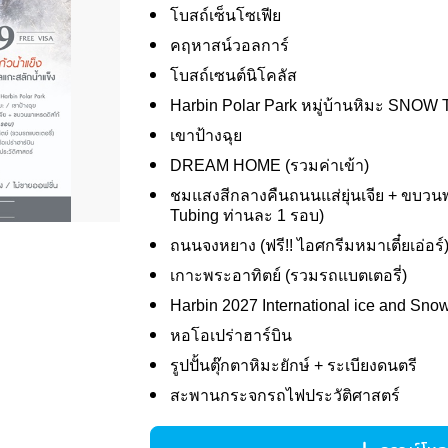
โบสถ์เซ็นโซเฟีย
คฤหาสน์วอลการ์
โบสถ์เซนต์นิโคลัส
Harbin Polar Park หมู่บ้านหิมะ SNOW
เขาป้างฉุย
DREAM HOME (รวมค่าเข้า)
ชมแสงสีกลางคืนถนนแส่ยุ่นเจีย + ขบว
Tubing ท่านละ 1 รอบ)
ถนนจงหยาง (ฟรี!! ไอศกรีมหมาเตี๋ยเอ่อร์
เกาะพระอาทิตย์ (รวมรถแบตเตอรี่)
Harbin 2027 International ice and Snow
หอโอเปร่าฮาร์บิน
รูปปั้นตุ๊กตาหิมะยักษ์ + ระเบียงดนตรี
สะพานกระจกรถไฟประวัติศาสตร์