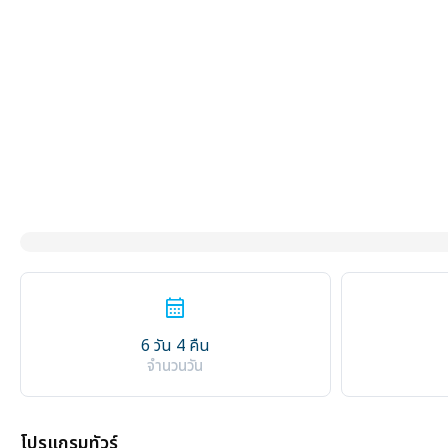
calendar_month
6 วัน 4 คืน
จำนวนวัน
โปรแกรมทัวร์