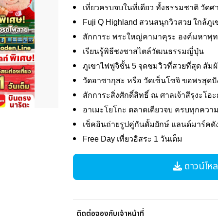
เที่ยวครบจบในที่เดียว ทั้งธรรมชาติ วั
Fuji Q Highland สวนสนุกวิวสวย ใกล้ภูเ
สักการะ พระใหญ่คามาคุระ องค์มหาพุทธ
เรียนรู้พิธีชงชาสไตล์วัฒนธรรมญี่ปุ่น
ภูเขาไฟฟูจิชั้น 5 จุดชมวิวที่สวยที่สุด 
วัดอาซากุสะ หรือ วัดเซ็นโซจิ ขอพรสุดปั
สักการะสิ่งศักดิ์สิทธิ์ ณ ศาลเจ้าสึรุงะโ
อาเมะโยโกะ ตลาดเดียวจบ ครบทุกความต้
เช็คอินถ่ายรูปคู่กันดั้มยักษ์ แลนด์มาร์คด
Free Day เที่ยวอิสระ 1 วันเต็ม
ดาวน์โหลด
ติดต่อจองกับเจ้าหน้าที่