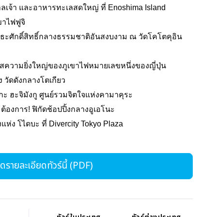
ดศาลเจ้า และอาหารทะเลสดใหญ่ ที่ Enoshima Island
ขาไฟฟูจิ
ะศักดิ์สิทธิ์กลางธรรมชาติอันสงบงาม ณ วัดโคโตคุอิน
สัมผัสความยิ่งใหญ่ของภูเขาไฟหมายเลขหนึ่งของญี่ปุ่น
ง วัดดังกลางโตเกียว
อะกะ ฮะจิมังกู ศูนย์รวมจิตใจแห่งคามาคุระ
องการ! ฟิกัดช้อปปิ้งกลางอูเอโนะ
ังแห่ง โไดบะ ที่ Divercity Tokyo Plaza
รายละเอียดทัวร์นี้ (PDF)