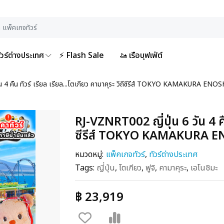
ัวร์ต่างประเทศ
⚡ Flash Sale
🚤 เรือบุฟเฟ่ต์
น 4 คืน ทัวร์ เรียล เรียล...โตเกียว คามาคุระ วิถีซีรีส์ TOKYO KAMAKURA EN
RJ-VZNRT002 ญี่ปุ่น 6 วัน 4 คืน
ซีรีส์ TOKYO KAMAKURA E
หมวดหมู่:
แพ็คเกจทัวร์
,
ทัวร์ต่างประเทศ
Tags:
ญี่ปุ่น
,
โตเกียว
,
ฟูจิ
,
คามาคุระ
,
เอโนชิมะ
฿ 23,919