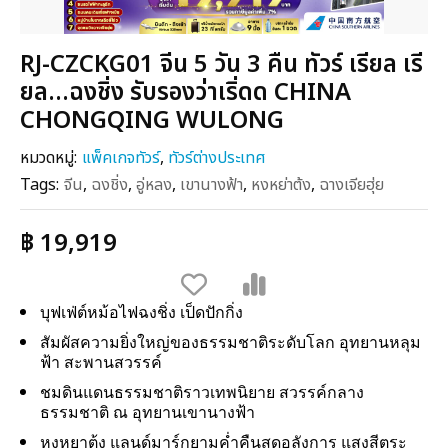
RJ-CZCKG01 จีน 5 วัน 3 คืน ทัวร์ เรียล เรี
ยล...ฉงชิ่ง รับรองว่าเริ่ดด CHINA
CHONGQING WULONG
หมวดหมู่:
แพ็คเกจทัวร์
,
ทัวร์ต่างประเทศ
Tags:
จีน
,
ฉงชิ่ง
,
อู่หลง
,
เขานางฟ้า
,
หงหย่าต้ง
,
ฉางเจียฮุ่ย
฿ 19,919
บุฟเฟ่ต์หม้อไฟฉงชิ่ง เป็ดปักกิ่ง
สัมผัสความยิ่งใหญ่ของธรรมชาติระดับโลก อุทยานหลุม
ฟ้า สะพานสวรรค์
ชมดินแดนธรรมชาติราวเทพนิยาย สวรรค์กลาง
ธรรมชาติ ณ อุทยานเขานางฟ้า
หงหยาต้ง แลนด์มาร์กยามค่ำคืนสุดอลังการ แสงสีตระ