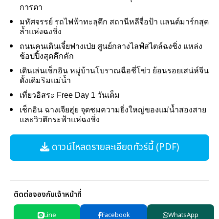
การตา
มหัศจรรย์ รถไฟฟ้าทะลุตึก สถานีหลีจื่อป้า แลนด์มาร์กสุด
ล้ำแห่งฉงชิ่ง
ถนนคนเดินเจี๋ยฟางเป่ย ศูนย์กลางไลฟ์สไตล์ฉงชิ่ง แหล่ง
ช้อปปิ้งสุดคึกคัก
เดินเล่นเช็กอิน หมู่บ้านโบราณฉือชี่โข่ว ย้อนรอยเสน่ห์จีน
ดั้งเดิมริมแม่น้ำ
เที่ยวอิสระ Free Day 1 วันเต็ม
เช็กอิน ฉางเจียฮุ่ย จุดชมความยิ่งใหญ่ของแม่น้ำสองสาย
และวิวตึกระฟ้าแห่ฉงชิ่ง
ดาวน์โหลดรายละเอียดทัวร์นี้ (PDF)
ติดต่อจองกับเจ้าหน้าที่
Line
Facebook
WhatsApp