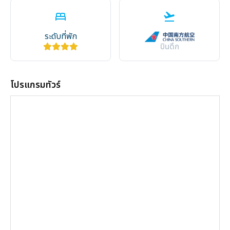
bed
flight_takeoff
ระดับที่พัก
บินดึก
โปรแกรมทัวร์