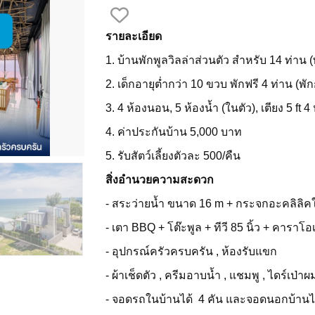
รายละเอียด
1. บ้านพักพูลวิลล่าส่วนตัว สำหรับ 14 ท่าน (
2. เด็กอายุต่ำกว่า 10 ขวบ พักฟรี 4 ท่าน (พั
3. 4 ห้องนอน, 5 ห้องน้ำ (ในตัว), เตียง 5 ft 4 
4. ค่าประกันบ้าน 5,000 บาท
5. รับสัตว์เลี้ยงตัวละ 500/คืน
สิ่งอำนวยความสะดวก
- สระว่ายน้ำ ขนาด 16 m + กระจกอะคลิลิคใ
- เตา BBQ + โต๊ะพูล + ทีวี 85 นิ้ว + คาราโอ
- อุปกรณ์ครัวครบครัน , ห้องรับแขก
- ผ้าเช็ดตัว , ครีมอาบน้ำ , แชมพู , ไดร์เป่าผ
- จอดรถในบ้านได้ 4 คัน และจอดนอกบ้านได้