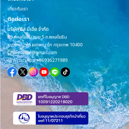
เกี่ยวกับเรา
ติดต่อเรา
บริษัท ชิล มีเดีย จำกัด
89 พหลโยธิน ซอย 5 ถ.พหลโยธิน
แขวงพญาไท เขตพญาไท กรุงเทพ 10400
Chillpainai@gmail.com
WhatsApp
+66936271989