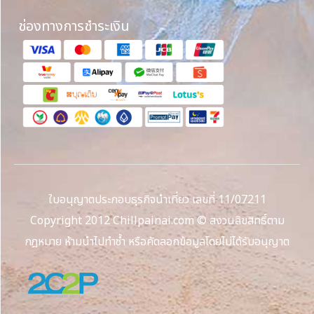
ช่องทางการชำระเงิน
ใบอนุญาตประกอบธุรกิจนำเที่ยว เลขที่ 11/07211
Copyright 2012 Chillpainai.com © สงวนลิขสิทธิ์ตาม
กฎหมาย ห้ามนำไปทำซ้ำ หรือคัดลอกข้อมูลโดยไม่ได้รับอนุญาต