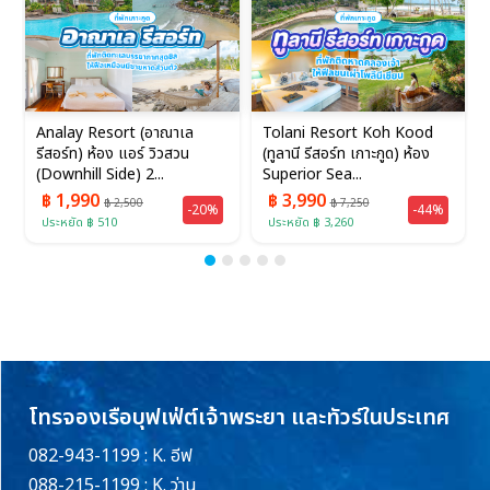
Analay Resort (อาณาเล
Tolani Resort Koh Kood
รีสอร์ท) ห้อง แอร์ วิวสวน
(ทูลานี รีสอร์ท เกาะกูด) ห้อง
(Downhill Side) 2...
Superior Sea...
฿ 1,990
฿ 3,990
฿ 2,500
฿ 7,250
-20%
-44%
ประหยัด ฿ 510
ประหยัด ฿ 3,260
โทรจองเรือบุฟเฟ่ต์เจ้าพระยา และทัวร์ในประเทศ
082-943-1199 : K. อีฟ
088-215-1199 : K. ว่าน