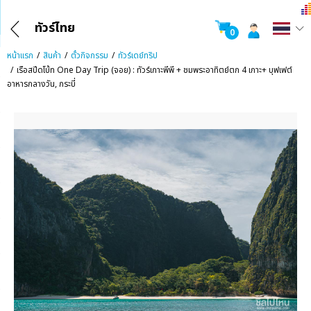
ทัวร์ไทย
0
หน้าแรก
สินค้า
ตั๋วกิจกรรม
ทัวร์เดย์ทริป
เรือสปีดโบ้ท One Day Trip (จอย) : ทัวร์เกาะพีพี + ชมพระอาทิตย์ตก 4 เกาะ+ บุฟเฟต์
อาหารกลางวัน, กระบี่