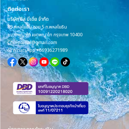
ติดต่อเรา
บริษัท ชิล มีเดีย จำกัด
89 พหลโยธิน ซอย 5 ถ.พหลโยธิน
แขวงพญาไท เขตพญาไท กรุงเทพ 10400
Chillpainai@gmail.com
WhatsApp
+66936271989