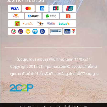
ช่องทางการชำระเงิน
ใบอนุญาตประกอบธุรกิจนำเที่ยว เลขที่ 11/07211
Copyright 2012 Chillpainai.com © สงวนลิขสิทธิ์ตาม
กฎหมาย ห้ามนำไปทำซ้ำ หรือคัดลอกข้อมูลโดยไม่ได้รับอนุญาต