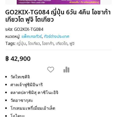
GO2KIX-TG084 ญี่ปุ่น 6วัน 4คืน โอซาก้า
เกียวโต ฟูจิ โตเกียว
รหัส:
GO2KIX-TG084
หมวดหมู่:
แพ็คเกจทัวร์
,
ทัวร์ต่างประเทศ
Tags:
ญี่ปุ่น
,
โตเกียว
,
โอซาก้า
,
เกียวโต
,
ฟูจิ
฿ 42,900
วัดไทเซคิจิ
ศาลเจ้าฟูชิมิอินาริ
ตลาดปลาชิมิสุ คาชิโนะอิจิ
วัดอาซากุสะ
โกเทมมะพรี่เมี่ยมเอ้าเล็ต
โอไดบะ