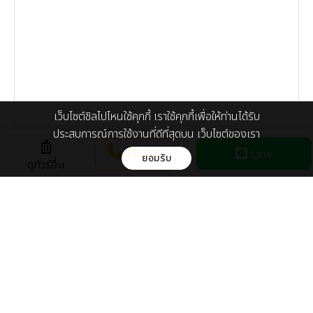
เว็บไซต์ชิลไปไหนใช้คุกกี้ เราใช้คุกกี้เพื่อให้ท่านได้รับ
ประสบการณ์การใช้งานที่ดีที่สุดบน เว็บไซต์ของเรา
luggage
โทรจอง
Line
ยอมรับ
ดูทัวร์อื่น