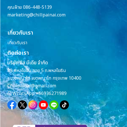
คุณฝ้าย 086-448-5139
marketing@chillpainai.com
เกี่ยวกับเรา
เกี่ยวกับเรา
ติดต่อเรา
บริษัท ชิล มีเดีย จำกัด
89 พหลโยธิน ซอย 5 ถ.พหลโยธิน
แขวงพญาไท เขตพญาไท กรุงเทพ 10400
Chillpainai@gmail.com
WhatsApp
+66936271989