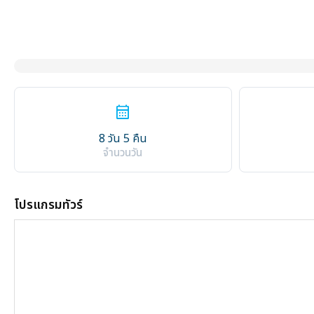
calendar_month
8 วัน 5 คืน
จำนวนวัน
โปรแกรมทัวร์