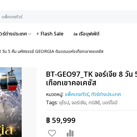
ัวร์ต่างประเทศ
⚡ Flash Sale
🚤 เรือบุฟเฟ่ต์
วัน 5 คืน มหัศจรรย์ GEORGIA ดินแดนแห่งเทือกเขาคอเคซัส
BT-GEO97_TK จอร์เจีย 8 วัน
เทือกเขาคอเคซัส
หมวดหมู่:
แพ็คเกจทัวร์
,
ทัวร์ต่างประเทศ
Tags:
ยุโรป
,
จอร์เจีย
,
ทบิลิซี
,
บอร์โจมี
฿ 59,999