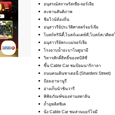
อนุสรณ์สถานรัสเซีย-จอร์เจีย
สะพานสันติภาพ
ชิมไวน์ท้องถิ่น
อนุสาวรีย์ประวัติศาสตร์จอร์เจีย
โบสถ์ทรินิตี้,โบสถ์เมเตห์คี,โบสถ์สเวติทส
อนุสาวรีย์พระแม่จอร์เจีย
โรงอาบน้ำอะบาโนตูนามี
วิหารศักดิ์สิทธิ์ของทบิลิซี
ขึ้น Cable Car ชมป้อมนาริกาลา
ถนนคนเดินชาเดอนี่ (Shardeni Street)
ป้อมอานานูรี
อ่างเก็บน้าชินวารี
พิพิธภัณฑ์ของท่านสตาลิน
ถ้ำอุพลิสชิเค
นั่ง Cable Car ชมสวนบอร์โจมี