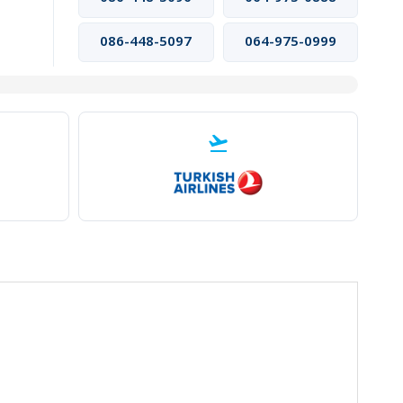
086-448-5097
064-975-0999
flight_takeoff