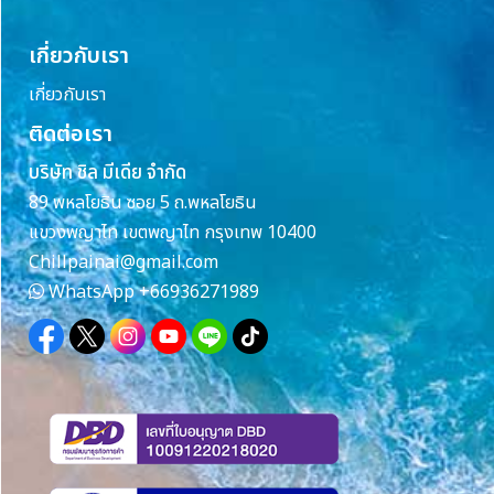
เกี่ยวกับเรา
เกี่ยวกับเรา
ติดต่อเรา
บริษัท ชิล มีเดีย จำกัด
89 พหลโยธิน ซอย 5 ถ.พหลโยธิน
แขวงพญาไท เขตพญาไท กรุงเทพ 10400
Chillpainai@gmail.com
WhatsApp
+66936271989