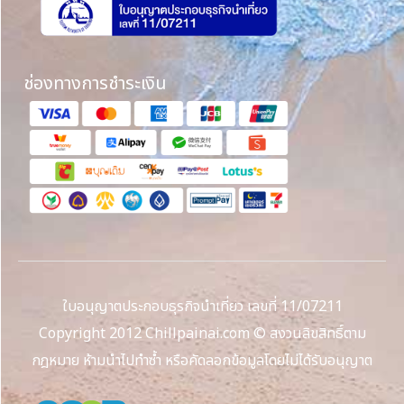
ช่องทางการชำระเงิน
ใบอนุญาตประกอบธุรกิจนำเที่ยว เลขที่ 11/07211
Copyright 2012 Chillpainai.com © สงวนลิขสิทธิ์ตาม
กฎหมาย ห้ามนำไปทำซ้ำ หรือคัดลอกข้อมูลโดยไม่ได้รับอนุญาต