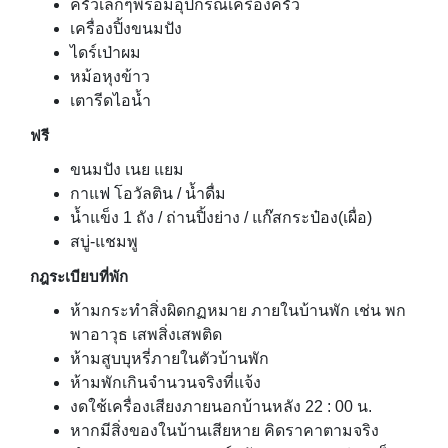
ครัวเล็กๆพร้อมอุปกรณ์เครื่องครัว
เครื่องปิ้งขนมปัง
ไดร์เป่าผม
หม้อหุงข้าว
เตารีดไอน้ำ
ฟรี
ขนมปัง เนย แยม
กาแฟ โอวัลติน / น้ำดื่ม
น้ำแข็ง 1 ถัง / ถ่านปิ้งย่าง / แก๊สกระป๋อง(เผื่อ)
สบู่-แชมพู
กฎระเบียบที่พัก
ห้ามกระทำสิ่งผิดกฏหมาย ภายในบ้านพัก เช่น พก
พาอาวุธ เสพสิ่งเสพติด
ห้ามสูบบุหรี่ภายในตัวบ้านพัก
ห้ามพักเกินจำนวนจริงที่แจ้ง
งดใช้เครื่องเสียงภายนอกบ้านหลัง 22 : 00 น.
หากมีสิ่งของในบ้านเสียหาย คิดราคาตามจริง