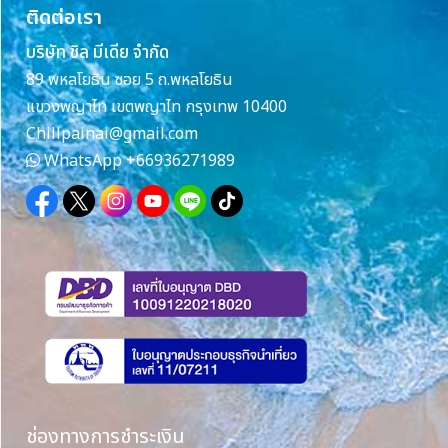
ติดต่อเรา
บริษัท ชิล มีเดีย จำกัด
89 พหลโยธิน ซอย 5 ถ.พหลโยธิน
แขวงพญาไท เขตพญาไท กรุงเทพ 10400
Chillpainai@gmail.com
WhatsApp
+66936271989
ช่องทางการชำระเงิน