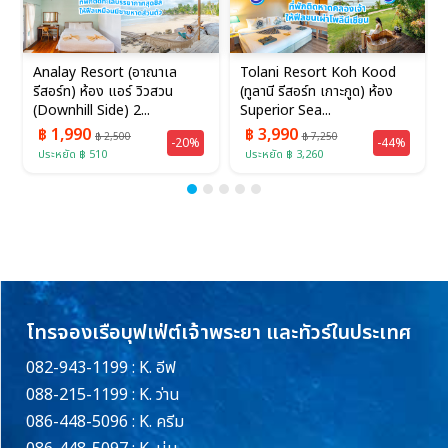
Analay Resort (อาณาเล
Tolani Resort Koh Kood
รีสอร์ท) ห้อง แอร์ วิวสวน
(ทูลานี รีสอร์ท เกาะกูด) ห้อง
(Downhill Side) 2...
Superior Sea...
฿ 1,990
฿ 3,990
฿ 2,500
฿ 7,250
-20%
-44%
ประหยัด ฿ 510
ประหยัด ฿ 3,260
โทรจองเรือบุฟเฟ่ต์เจ้าพระยา และทัวร์ในประเทศ
082-943-1199 : K. อีฟ
088-215-1199 : K. ว่าน
086-448-5096 : K. ครีม