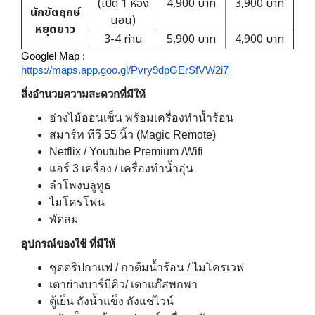
(เปิด 1 ห้อง
4,900 บาท
3,900 บาท
นักขัตฤกษ์
นอน)
หยุดยาว
3-4 ท่าน
5,900 บาท
4,900 บาท
Googlel Map :
https://maps.app.goo.gl/Pvry9dpGErSfVW2i7
สิ่งอำนวยความสะดวกที่มีให้
อ่างไม้ออนเซ็น พร้อมเครื่องทำน้ำร้อน
สมาร์ท ทีวี 55 นิ้ว (Magic Remote)
Netflix / Youtube Premium /Wifi
แอร์ 3 เครื่อง / เครื่องทำน้ำอุ่น
ลำโพงบลูทูธ
ไมโครโฟน
พัดลม
อุปกรณ์ของใช้ ที่มีให้
ชุดดริปกาแฟ / กาต้มน้ำร้อน / ไมโครเวฟ
เตาย่างบาร์บีคิว/ เตาแก๊สพกพา
ตู้เย็น ถังน้ำแข็ง ถังแช่ไวน์