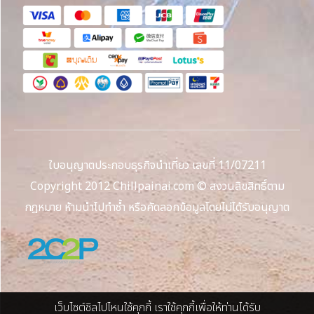
ใบอนุญาตประกอบธุรกิจนำเที่ยว เลขที่ 11/07211
Copyright 2012 Chillpainai.com © สงวนลิขสิทธิ์ตาม
กฎหมาย ห้ามนำไปทำซ้ำ หรือคัดลอกข้อมูลโดยไม่ได้รับอนุญาต
เว็บไซต์ชิลไปไหนใช้คุกกี้ เราใช้คุกกี้เพื่อให้ท่านได้รับ