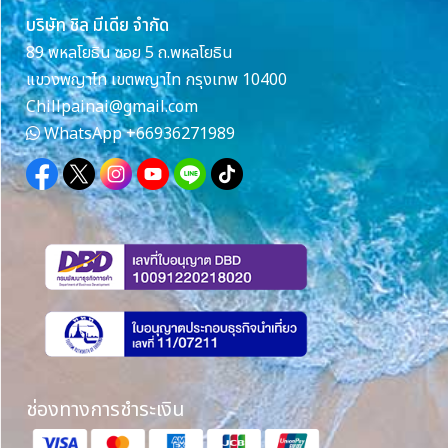
บริษัท ชิล มีเดีย จำกัด
89 พหลโยธิน ซอย 5 ถ.พหลโยธิน
แขวงพญาไท เขตพญาไท กรุงเทพ 10400
Chillpainai@gmail.com
WhatsApp
+66936271989
ช่องทางการชำระเงิน