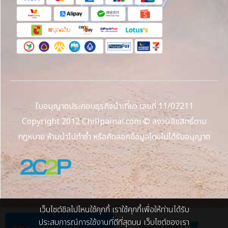
ใบอนุญาตประกอบธุรกิจนำเที่ยว เลขที่ 11/07211
Copyright 2012 Chillpainai.com © สงวนลิขสิทธิ์ตาม
กฎหมาย ห้ามนำไปทำซ้ำ หรือคัดลอกข้อมูลโดยไม่ได้รับอนุญาต
เว็บไซต์ชิลไปไหนใช้คุกกี้ เราใช้คุกกี้เพื่อให้ท่านได้รับ
ประสบการณ์การใช้งานที่ดีที่สุดบน เว็บไซต์ของเรา
เพิ่มลงใน
ดูตะกร้าสินค้า