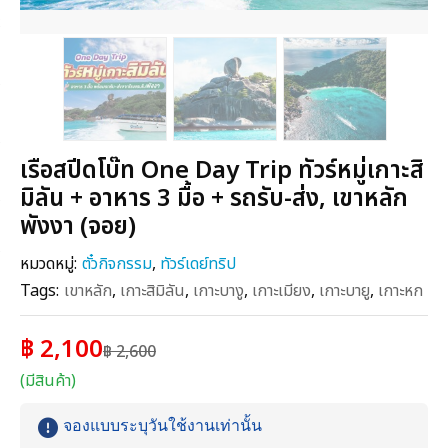
เรือสปีดโบ๊ท One Day Trip ทัวร์หมู่เกาะสิ
มิลัน + อาหาร 3 มื้อ + รถรับ-ส่ง, เขาหลัก
พังงา (จอย)
หมวดหมู่:
ตั๋วกิจกรรม
,
ทัวร์เดย์ทริป
Tags:
เขาหลัก
,
เกาะสิมิลัน
,
เกาะบางู
,
เกาะเมียง
,
เกาะบายู
,
เกาะหก
฿ 2,100
฿ 2,600
(มีสินค้า)
จองแบบระบุวันใช้งานเท่านั้น