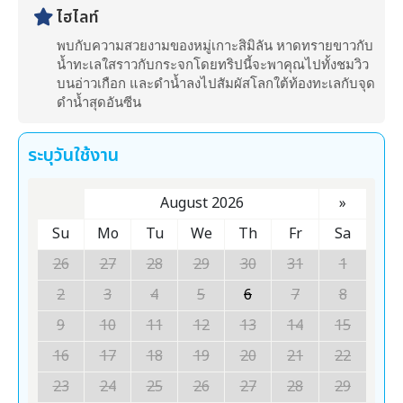
ไฮไลท์
พบกับความสวยงามของหมู่เกาะสิมิลัน หาดทรายขาวกับ
น้ำทะเลใสราวกับกระจกโดยทริปนี้จะพาคุณไปทั้งชมวิว
บนอ่าวเกือก และดำน้ำลงไปสัมผัสโลกใต้ท้องทะเลกับจุด
ดำน้ำสุดอันซีน
ระบุวันใช้งาน
August 2026
»
Su
Mo
Tu
We
Th
Fr
Sa
26
27
28
29
30
31
1
2
3
4
5
6
7
8
9
10
11
12
13
14
15
16
17
18
19
20
21
22
23
24
25
26
27
28
29