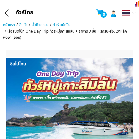
ทัวร์ไทย
0
หน้าแรก
สินค้า
ตั๋วกิจกรรม
ทัวร์เดย์ทริป
เรือสปีดโบ๊ท One Day Trip ทัวร์หมู่เกาะสิมิลัน + อาหาร 3 มื้อ + รถรับ-ส่ง, เขาหลัก
พังงา (จอย)