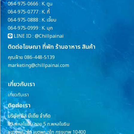
064-975-0666 : K. ตูน
064-975-0777 : K. กี้
064-975-0888 : K. เจี๊ยบ
064-975-0999 : K. มุก
LINE ID :
@Chillpainai
ติดต่อโฆษณา ที่พัก ร้านอาหาร สินค้า
คุณฝ้าย 086-448-5139
marketing@chillpainai.com
เกี่ยวกับเรา
เกี่ยวกับเรา
ติดต่อเรา
บริษัท ชิล มีเดีย จำกัด
89 พหลโยธิน ซอย 5 ถ.พหลโยธิน
แขวงพญาไท เขตพญาไท กรุงเทพ 10400