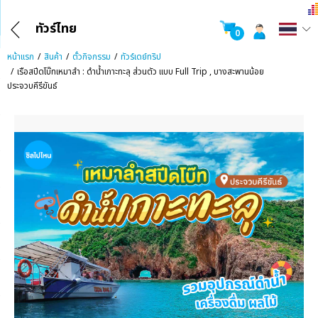
ทัวร์ไทย
0
หน้าแรก
สินค้า
ตั๋วกิจกรรม
ทัวร์เดย์ทริป
เรือสปีดโบ๊ทเหมาลำ : ดำน้ำเกาะทะลุ ส่วนตัว แบบ Full Trip , บางสะพานน้อย
ประจวบคีรีขันธ์