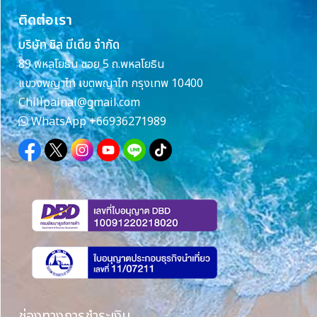
ติดต่อเรา
บริษัท ชิล มีเดีย จำกัด
89 พหลโยธิน ซอย 5 ถ.พหลโยธิน
แขวงพญาไท เขตพญาไท กรุงเทพ 10400
Chillpainai@gmail.com
WhatsApp
+66936271989
ช่องทางการชำระเงิน