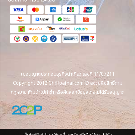
ใบอนุญาตประกอบธุรกิจนำเที่ยว เลขที่ 11/07211
Copyright 2012 Chillpainai.com © สงวนลิขสิทธิ์ตาม
กฎหมาย ห้ามนำไปทำซ้ำ หรือคัดลอกข้อมูลโดยไม่ได้รับอนุญาต