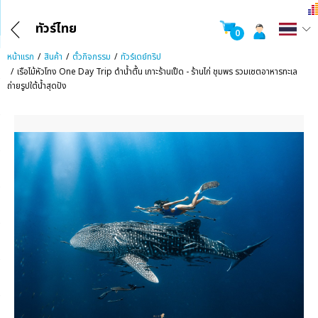
ทัวร์ไทย
0
หน้าแรก
สินค้า
ตั๋วกิจกรรม
ทัวร์เดย์ทริป
เรือไม้หัวโทง One Day Trip ดำน้ำตื้น เกาะร้านเป็ด - ร้านไก่ ชุมพร รวมเซตอาหารทะเล
ถ่ายรูปใต้น้ำสุดปัง