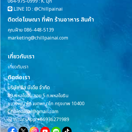
064-975-0999 : K. มุก
LINE ID :
@Chillpainai
ติดต่อโฆษณา ที่พัก ร้านอาหาร สินค้า
คุณฝ้าย 086-448-5139
marketing@chillpainai.com
เกี่ยวกับเรา
เกี่ยวกับเรา
ติดต่อเรา
บริษัท ชิล มีเดีย จำกัด
89 พหลโยธิน ซอย 5 ถ.พหลโยธิน
แขวงพญาไท เขตพญาไท กรุงเทพ 10400
Chillpainai@gmail.com
WhatsApp
+66936271989