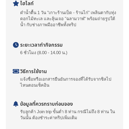
ไฮไลท์
ดำน้ำตื้น 1 วัน "เกาะร้านเป็ด - ร้านไก่" เพลินตากับทุ่ง
ดอกไม้ทะเล และลุ้นเจอ "ฉลามวาฬ" พร้อมถ่ายรูปใต้
น้ำ กับช่างภาพมืออาชีพทั้งทริป
ระยะเวลาทำกิจกรรม
6 ชั่วโมง (8.00 - 14.00 น.)
วิธีการใช้งาน
แจ้งชื่อหรือเอกสารยืนยันการจองที่ได้รับจากชิลไป
ไหนตอนเช็คอิน
ข้อมูลที่ควรทราบก่อนจอง
รับลูกค้า Join trip ขั้นต่ำ 8 ท่าน กรณีไม่ถึง 8 ท่าน ใน
วันนั้น ต้องชำระค่าทริปเพิ่มเติม