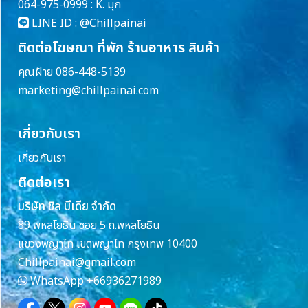
064-975-0999 : K. มุก
LINE ID :
@Chillpainai
ติดต่อโฆษณา ที่พัก ร้านอาหาร สินค้า
คุณฝ้าย 086-448-5139
marketing@chillpainai.com
เกี่ยวกับเรา
เกี่ยวกับเรา
ติดต่อเรา
บริษัท ชิล มีเดีย จำกัด
89 พหลโยธิน ซอย 5 ถ.พหลโยธิน
แขวงพญาไท เขตพญาไท กรุงเทพ 10400
Chillpainai@gmail.com
WhatsApp
+66936271989