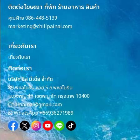
ติดต่อโฆษณา ที่พัก ร้านอาหาร สินค้า
คุณฝ้าย 086-448-5139
marketing@chillpainai.com
เกี่ยวกับเรา
เกี่ยวกับเรา
ติดต่อเรา
บริษัท ชิล มีเดีย จำกัด
89 พหลโยธิน ซอย 5 ถ.พหลโยธิน
แขวงพญาไท เขตพญาไท กรุงเทพ 10400
Chillpainai@gmail.com
WhatsApp
+66936271989