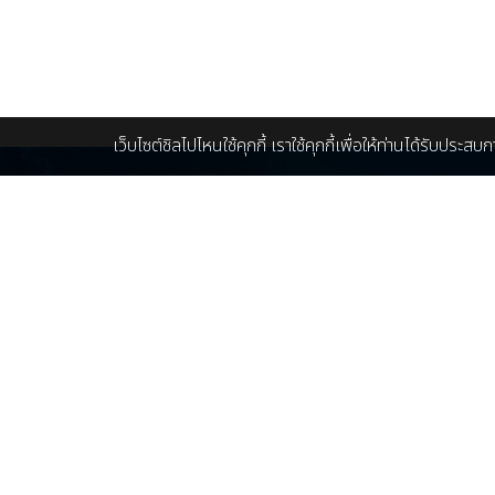
เว็บไซต์ชิลไปไหนใช้คุกกี้ เราใช้คุกกี้เพื่อให้ท่านได้รับประส
โทรจองเรือบุฟเฟ่ต์เจ้าพระยา และทัวร์ในประเทศ
ติ
082-943-1199 : K. อีฟ
คุ
088-215-1199 : K. ว่าน
ma
086-448-5096 : K. ครีม
086-448-5097 : K. นุ่น
เก
LINE ID :
@Chillpainai
เกี
โทรจองทัวร์ต่างประเทศ
064-975-0666 : K. ตูน