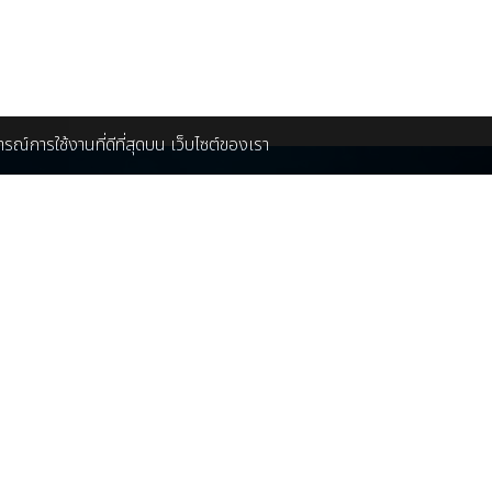
บการณ์การใช้งานที่ดีที่สุดบน เว็บไซต์ของเรา
ดต่อโฆษณา ที่พัก ร้านอาหาร สินค้า
ติดต่อเรา
บริษัท ชิล มีเดีย จำกัด
ณฝ้าย 086-448-5139
rketing@chillpainai.com
89 พหลโยธิน ซอย 5 ถ.พ
แขวงพญาไท เขตพญาไท 
Chillpainai@gmail.c
ี่ยวกับเรา
WhatsApp
+66936
่ยวกับเรา