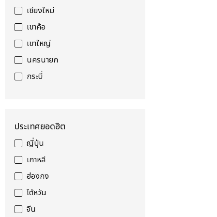
เชียงใหม่
เขาค้อ
เขาใหญ่
นครนายก
กระบี่
ประเทศยอดฮิต
ญี่ปุ่น
เกาหลี
ฮ่องกง
ไต้หวัน
จีน