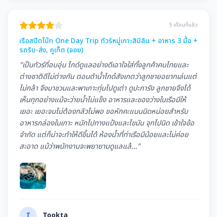
5 เดือนที่แล้ว
เรือสปีดโบ๊ท One Day Trip ทัวร์หมู่เกาะสิมิลัน + อาหาร 3 มื้อ +
รถรับ-ส่ง, ภูเก็ต (จอย)
"เป็นทัวร์ที่อบอุ่น ไกด์ดูแลอย่างดีเอาใจใส่ทั้งลูกค้าคนไทยและ
ต่างชาติดีไม่ต่างกัน ตอนดำนํ้าไกด๋สังเกตว่าลูกชายอยากเล่นแต่
ไม่กล้า จึงมาชวนและพาเกาะทุ่นไปดูเต่า ดูปะการัง ลูกชายจึงได้
เห็นทุกอย่างแม้จะว่ายนํ้าไม่แข็ง อาหารและของว่างในเรือมีให้
เยอะ เยอะจนไม่ต้องกลัวไม่พอ ขอหักคะแนนนิดหน่อยสำหรับ
อาหารกล่องในเกาะ หนักไปทางแป้งและไขมัน จุกไปนิด เข้าใจข้อ
จำกัด แต่ก็น่าจะทำให้ดีขึ้นได้ ห้องนํ้าที่ท่าเรือมีน้อยและไม่ค่อย
สะอาด แม้ว่าพนักงานจะพยายามดูแลแล้..."
T
Tookta