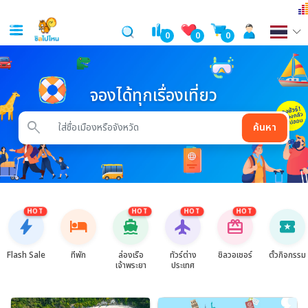
0
0
0
จองได้ทุกเรื่องเที่ยว
search
ค้นหา
HOT
HOT
HOT
HOT
bolt
hotel
directions_boat
flight
card_giftcard
local_activity
Flash Sale
ที่พัก
ล่องเรือ
ทัวร์ต่าง
ชิลวอเชอร์
ตั๋วกิจกรรม
เจ้าพระยา
ประเทศ