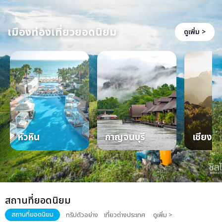
เมืองท่องเที่ยวยอดนิยม
ดูเพิ่ม >
หัวหิน
กาญจนบุรี
เชียงให
สถานที่ยอดนิยม
สถานที่ยอดนิยม
ทริปตัวอย่าง
เที่ยวต่างประเทศ
ดูเพิ่ม >