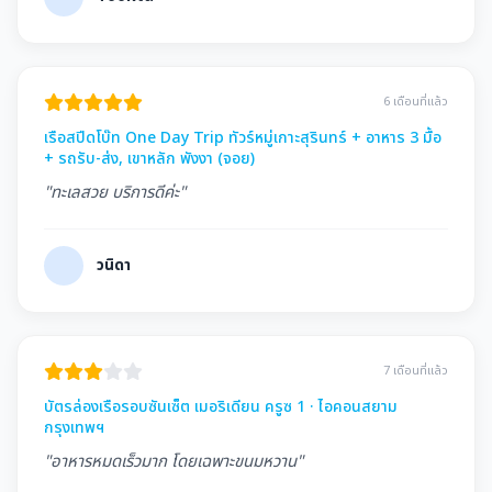
6 เดือนที่แล้ว
เรือสปีดโบ๊ท One Day Trip ทัวร์หมู่เกาะสุรินทร์ + อาหาร 3 มื้อ
+ รถรับ-ส่ง, เขาหลัก พังงา (จอย)
"ทะเลสวย บริการดีค่ะ"
วนิดา
7 เดือนที่แล้ว
บัตรล่องเรือรอบซันเซ็ต เมอริเดียน ครูซ 1 · ไอคอนสยาม
กรุงเทพฯ
"อาหารหมดเร็วมาก โดยเฉพาะขนมหวาน"