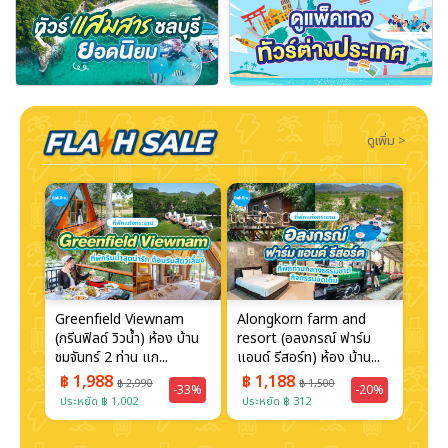
‹
›
ดูเพิ่ม >
Greenfield Viewnam
Alongkorn farm and
Kae
(กรีนฟิลด์ วิวน้ำ) ห้อง บ้าน
resort (อลงกรณ์ ฟาร์ม
Boa
...
ชมจันทร์ 2 ท่าน แก...
แอนด์ รีสอร์ท) ห้อง บ้าน...
Reso
เฮ้าส
฿ 1,988
฿ 1,188
฿ 
฿ 2,990
฿ 1,500
30%
-33%
-20%
ประหยัด ฿ 1,002
ประหยัด ฿ 312
ประห