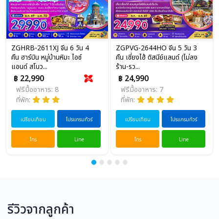
ZGHRB-2611XJ จีน 6 วัน 4
ZGPVG-2644HO จีน 5 วัน 3
คืน ฮาร์บิน หมู่บ้านหิมะ ไอซ์
คืน เซี่ยงไฮ้ ดิสนีย์แลนด์ (ไม่ลง
แอนด์ สโนว...
ร้าน-รว...
฿ 22,990
฿ 24,990
ฟรีมื้ออาหาร: 8
ฟรีมื้ออาหาร: 7
ที่พัก:
ที่พัก:
เปรียบเทียบ
โปรแกรมทัวร์
เปรียบเทียบ
โปรแกรมทัวร์
โทร
Line
โทร
Line
รีวิวจากลูกค้า