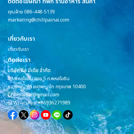
ติดต่อโฆษณา ที่พัก ร้านอาหาร สินค้า
คุณฝ้าย 086-448-5139
marketing@chillpainai.com
เกี่ยวกับเรา
เกี่ยวกับเรา
ติดต่อเรา
บริษัท ชิล มีเดีย จำกัด
89 พหลโยธิน ซอย 5 ถ.พหลโยธิน
แขวงพญาไท เขตพญาไท กรุงเทพ 10400
Chillpainai@gmail.com
WhatsApp
+66936271989