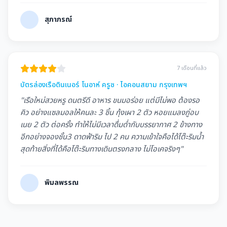
สุภาภรณ์
7 เดือนที่แล้ว
บัตรล่องเรือดินเนอร์ โนอาห์ ครูซ · ไอคอนสยาม กรุงเทพฯ
"เรือใหม่สวยหรู ดนตรีดี อาหาร ขนมอร่อย แต่มีไม่พอ ต้องรอ
คิว อย่างแซลมอลให้คนละ 3 ชิ้น กุ้งเผา 2 ตัว หอยแมลงภู่อบ
เนย 2 ตัว ต่อครั้ง ทำให้ไม่มีเวลาดื่มด่ำกับบรรยากาศ 2 ข้างทาง
อีกอย่างจองชั้น3 ดาดฟ้าริม ไป 2 คน ความเข้าใจคือได้โต๊ะริมน้ำ
สุดท้ายสิ่งที่ได้คือโต๊ะริมทางเดินตรงกลาง ไม่โอเคจริงๆ"
พิมลพรรณ