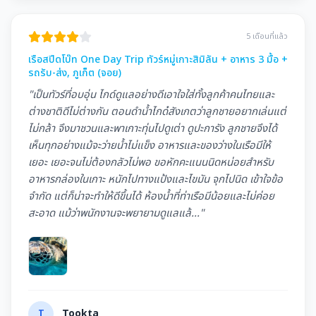
5 เดือนที่แล้ว
เรือสปีดโบ๊ท One Day Trip ทัวร์หมู่เกาะสิมิลัน + อาหาร 3 มื้อ +
รถรับ-ส่ง, ภูเก็ต (จอย)
"เป็นทัวร์ที่อบอุ่น ไกด์ดูแลอย่างดีเอาใจใส่ทั้งลูกค้าคนไทยและ
ต่างชาติดีไม่ต่างกัน ตอนดำนํ้าไกด๋สังเกตว่าลูกชายอยากเล่นแต่
ไม่กล้า จึงมาชวนและพาเกาะทุ่นไปดูเต่า ดูปะการัง ลูกชายจึงได้
เห็นทุกอย่างแม้จะว่ายนํ้าไม่แข็ง อาหารและของว่างในเรือมีให้
เยอะ เยอะจนไม่ต้องกลัวไม่พอ ขอหักคะแนนนิดหน่อยสำหรับ
อาหารกล่องในเกาะ หนักไปทางแป้งและไขมัน จุกไปนิด เข้าใจข้อ
จำกัด แต่ก็น่าจะทำให้ดีขึ้นได้ ห้องนํ้าที่ท่าเรือมีน้อยและไม่ค่อย
สะอาด แม้ว่าพนักงานจะพยายามดูแลแล้..."
T
Tookta