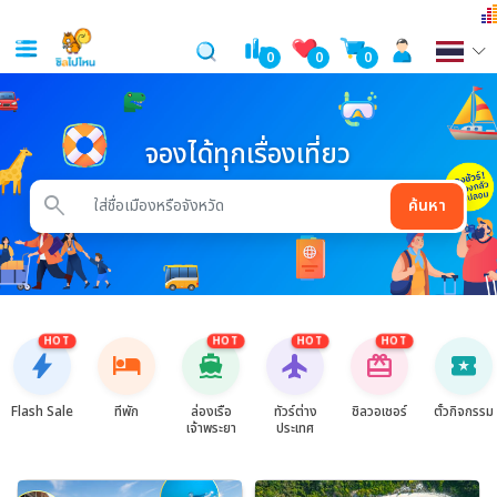
0
0
0
จองได้ทุกเรื่องเที่ยว
search
ค้นหา
HOT
HOT
HOT
HOT
bolt
hotel
directions_boat
flight
card_giftcard
local_activity
Flash Sale
ที่พัก
ล่องเรือ
ทัวร์ต่าง
ชิลวอเชอร์
ตั๋วกิจกรรม
เจ้าพระยา
ประเทศ