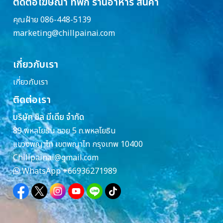
ติดต่อโฆษณา ที่พัก ร้านอาหาร สินค้า
คุณฝ้าย 086-448-5139
marketing@chillpainai.com
เกี่ยวกับเรา
เกี่ยวกับเรา
ติดต่อเรา
บริษัท ชิล มีเดีย จำกัด
89 พหลโยธิน ซอย 5 ถ.พหลโยธิน
แขวงพญาไท เขตพญาไท กรุงเทพ 10400
Chillpainai@gmail.com
WhatsApp
+66936271989