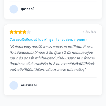
สุภาภรณ์
7 เดือนที่แล้ว
บัตรล่องเรือดินเนอร์ โนอาห์ ครูซ · ไอคอนสยาม กรุงเทพฯ
"เรือใหม่สวยหรู ดนตรีดี อาหาร ขนมอร่อย แต่มีไม่พอ ต้องรอ
คิว อย่างแซลมอลให้คนละ 3 ชิ้น กุ้งเผา 2 ตัว หอยแมลงภู่อบ
เนย 2 ตัว ต่อครั้ง ทำให้ไม่มีเวลาดื่มด่ำกับบรรยากาศ 2 ข้างทาง
อีกอย่างจองชั้น3 ดาดฟ้าริม ไป 2 คน ความเข้าใจคือได้โต๊ะริมน้ำ
สุดท้ายสิ่งที่ได้คือโต๊ะริมทางเดินตรงกลาง ไม่โอเคจริงๆ"
พิมลพรรณ