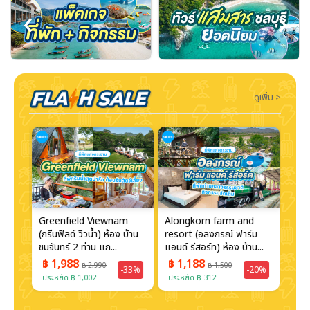
‹
›
ดูเพิ่ม >
Greenfield Viewnam
Alongkorn farm and
Kae
(กรีนฟิลด์ วิวน้ำ) ห้อง บ้าน
resort (อลงกรณ์ ฟาร์ม
Boa
...
ชมจันทร์ 2 ท่าน แก...
แอนด์ รีสอร์ท) ห้อง บ้าน...
Reso
เฮ้าส
฿ 1,988
฿ 1,188
฿ 
฿ 2,990
฿ 1,500
30%
-33%
-20%
ประหยัด ฿ 1,002
ประหยัด ฿ 312
ประห