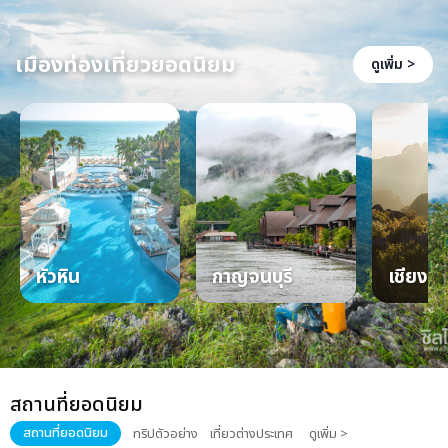
เมืองท่องเที่ยวยอดนิยม
ดูเพิ่ม >
หัวหิน
กาญจนบุรี
เชียงให
สถานที่ยอดนิยม
สถานที่ยอดนิยม
ทริปตัวอย่าง
เที่ยวต่างประเทศ
ดูเพิ่ม >