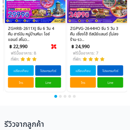
ZGHRB-2611XJ จีน 6 วัน 4
ZGPVG-2644HO จีน 5 วัน 3
คืน ฮาร์บิน หมู่บ้านหิมะ ไอซ์
คืน เซี่ยงไฮ้ ดิสนีย์แลนด์ (ไม่ลง
แอนด์ สโนว...
ร้าน-รว...
฿ 22,990
฿ 24,990
ฟรีมื้ออาหาร: 8
ฟรีมื้ออาหาร: 7
ที่พัก:
ที่พัก:
เปรียบเทียบ
โปรแกรมทัวร์
เปรียบเทียบ
โปรแกรมทัวร์
โทร
Line
โทร
Line
รีวิวจากลูกค้า