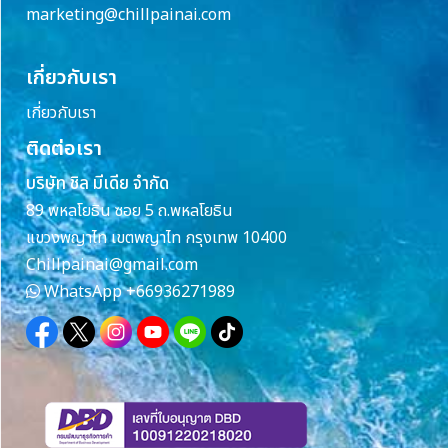
marketing@chillpainai.com
เกี่ยวกับเรา
เกี่ยวกับเรา
ติดต่อเรา
บริษัท ชิล มีเดีย จำกัด
89 พหลโยธิน ซอย 5 ถ.พหลโยธิน
แขวงพญาไท เขตพญาไท กรุงเทพ 10400
Chillpainai@gmail.com
WhatsApp
+66936271989