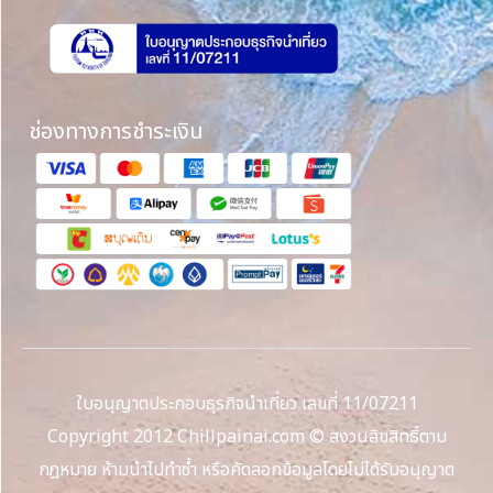
ช่องทางการชำระเงิน
ใบอนุญาตประกอบธุรกิจนำเที่ยว เลขที่ 11/07211
Copyright 2012 Chillpainai.com © สงวนลิขสิทธิ์ตาม
กฎหมาย ห้ามนำไปทำซ้ำ หรือคัดลอกข้อมูลโดยไม่ได้รับอนุญาต