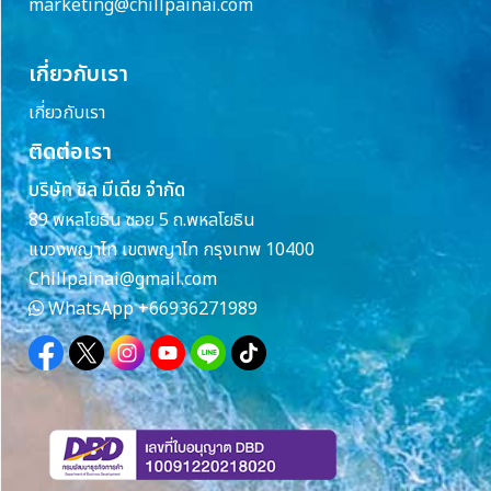
marketing@chillpainai.com
เกี่ยวกับเรา
เกี่ยวกับเรา
ติดต่อเรา
บริษัท ชิล มีเดีย จำกัด
89 พหลโยธิน ซอย 5 ถ.พหลโยธิน
แขวงพญาไท เขตพญาไท กรุงเทพ 10400
Chillpainai@gmail.com
WhatsApp
+66936271989