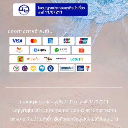
ช่องทางการชำระเงิน
ใบอนุญาตประกอบธุรกิจนำเที่ยว เลขที่ 11/07211
Copyright 2012 Chillpainai.com © สงวนลิขสิทธิ์ตาม
กฎหมาย ห้ามนำไปทำซ้ำ หรือคัดลอกข้อมูลโดยไม่ได้รับอนุญาต