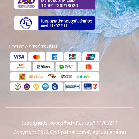
ช่องทางการชำระเงิน
ใบอนุญาตประกอบธุรกิจนำเที่ยว เลขที่ 11/07211
Copyright 2012 Chillpainai.com © สงวนลิขสิทธิ์ตาม