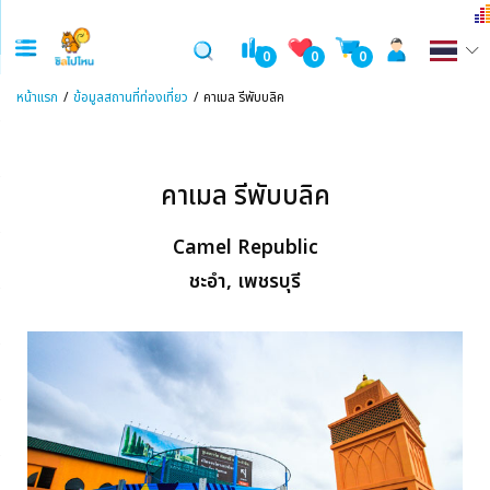
0
0
0
หน้าแรก
ข้อมูลสถานที่ท่องเที่ยว
คาเมล รีพับบลิค
คาเมล รีพับบลิค
Camel Republic
ชะอำ, เพชรบุรี