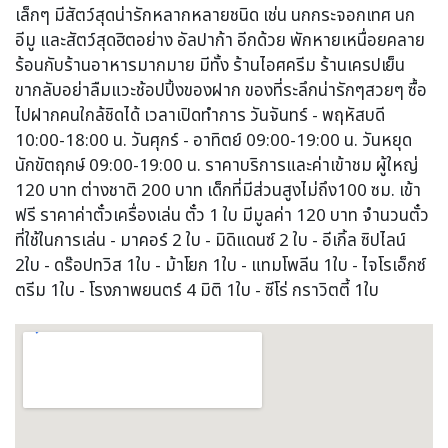
เล็กๆ มีสัตว์สุดน่ารักหลากหลายชนิด เช่น นกกระจอกเทศ นก
อีมู และสัตว์สุดฮิตอย่าง อัลปาก้า อีกด้วย พักหายเหนื่อยคลาย
ร้อนกับร้านอาหารมากมาย มีทั้ง ร้านไอศครีม ร้านเครปเย็น
ขากลับอย่าลืมแวะช้อปปิ้งของฝาก ของที่ระลึกน่ารักๆสวยๆ ซื้อ
ไปฝากคนใกล้ชิดได้ เวลาเปิดทำการ วันจันทร์ - พฤหัสบดี
10:00-18:00 น. วันศุกร์ - อาทิตย์ 09:00-19:00 น. วันหยุด
นักขัตฤกษ์ 09:00-19:00 น. ราคาบริการและค่าเข้าชม ผู้ใหญ่
120 บาท ต่างชาติ 200 บาท เด็กที่มีส่วนสูงไม่ถึง100 ซม. เข้า
ฟรี ราคาค่าตั๋วเครื่องเล่น ตั๋ว 1 ใบ มีมูลค่า 120 บาท จำนวนตั๋ว
ที่ใช้ในการเล่น - มาคอร์ 2 ใบ - มิดิแดนซ์ 2 ใบ - อีเกิ้ล ซิปไลน์
2ใบ - ดร๊อปทวิส 1ใบ - ม้าโยก 1ใบ - แทมโพลีน 1ใบ - ไจโรเอ็กซ์
ตรีม 1ใบ - โรงภาพยนตร์ 4 มิติ 1ใบ - ซีโร่ กราวิตตี้ 1ใบ