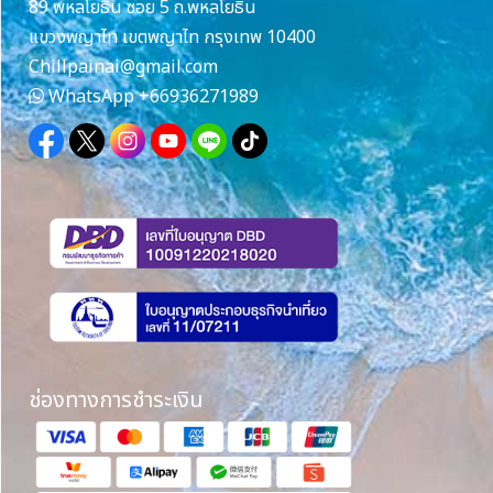
89 พหลโยธิน ซอย 5 ถ.พหลโยธิน
แขวงพญาไท เขตพญาไท กรุงเทพ 10400
Chillpainai@gmail.com
WhatsApp
+66936271989
ช่องทางการชำระเงิน