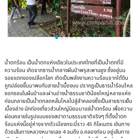
น้ำตกร้อน เป็นน้ำตกแห่งเดียวในประเทศไทยที่เป็นน้ำตกที่มี
ความร้อน เกิดจากธารน้ำกลางผืนป่าพรุสะพานยูง ซึ่งอยู่บน
รอยแตกของเปลือกโลก เกิดเป็นพลังงานความร้อนจากใต้ดิน
ถูกปล่อยขึ้นมาพบกับสายน้ำเบื้องบน ปรากฎเป็นธารน้ำร้อนไหล
ซอกซอนในผืนป่าและผ่านอ่างน้ำธรรมชาติน้อยใหญ่หลายแห่ง
ก่อนกลายเป็นน้ำตกลดหลั่นไหลไปสู่ลำคลองซึ่งเป็นสายธารเย็น
เบื้องล่าง นักท่องเที่ยวส่วนใหญ่นิยมมาแช่น้ำตกร้อน เพื่อความ
ผ่อนคลายในรูปแบบของสปาตามธรรมชาติจริงๆ ที่ตั้งน้ำตก
ร้อนแห่งนี้อยู่ห่างจากตัวเมืองกระบี่ราว 45 กิโลเมตร เดินทาง
ด้วยเส้นทางหลวงหมายเลข 4 จนถึง อ.คลองท่อม อยู่เส้นทาง