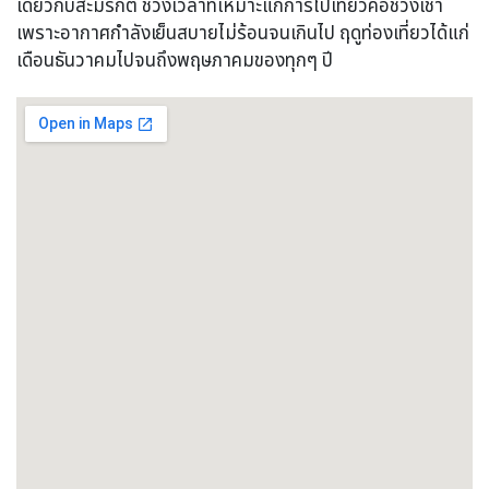
เดียวกับสะมรกต ช่วงเวลาที่เหมาะแก่การไปเที่ยวคือช่วงเช้า
เพราะอากาศกำลังเย็นสบายไม่ร้อนจนเกินไป ฤดูท่องเที่ยวได้แก่
เดือนธันวาคมไปจนถึงพฤษภาคมของทุกๆ ปี