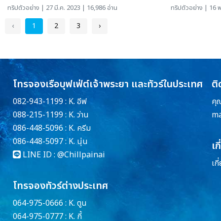
ทริปตัวอย่าง
| 27 มี.ค. 2023 | 16,986 อ่าน
ทริปตัวอย่าง
| 16 พ
‹
1
2
3
›
โทรจองเรือบุฟเฟ่ต์เจ้าพระยา และทัวร์ในประเทศ
ติ
082-943-1199 : K. อีฟ
คุ
088-215-1199 : K. ว่าน
ma
086-448-5096 : K. ครีม
086-448-5097 : K. นุ่น
เก
LINE ID :
@Chillpainai
เกี
โทรจองทัวร์ต่างประเทศ
064-975-0666 : K. ตูน
064-975-0777 : K. กี้