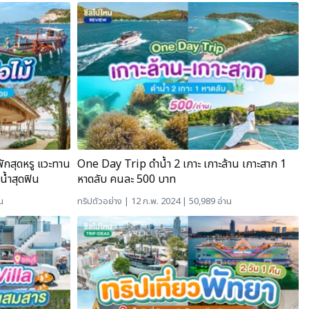
พักสุดหรู แวะทาน
One Day Trip ดำน้ำ 2 เกาะ เกาะล้าน เกาะสาก 1
ำน้ำสุดฟิน
หาดลับ คนละ 500 บาท
น
ทริปตัวอย่าง
| 12 ก.พ. 2024 | 50,989 อ่าน