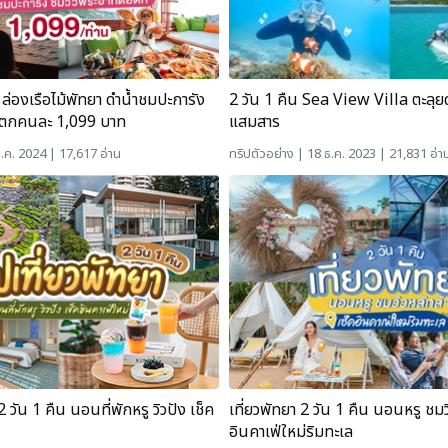
่องเรือไม้พัทยา ดำน้ำชมปะการัง
2 วัน 1 คืน Sea View Villa ตะลุยด
ย์ตกคนละ 1,099 บาท
แสมสาร
.ค. 2024 | 17,617 อ่าน
ทริปตัวอย่าง
| 18 ธ.ค. 2023 | 21,831 อ่า
2 วัน 1 คืน นอนที่พักหรู วิวปัง เช็ค
เที่ยวพัทยา 2 วัน 1 คืน นอนหรู ชมว
อินคาเฟ่ใหม่ริมทะเล