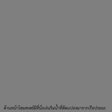
ด้านหน้าโฮมสเตย์มีที่นั่งเล่นริมน้ำที่ดัดแปลงมาจากเรือประมง
เก่า ให้เราได้นั่งชมวิวพระอาทิตย์ตกลับฝั่งป่าโกงกาง แสง
อาทิตย์สะท้อนเป็นประกายบนผืนน้ำ ท่ามกลางเรือประมงของ
ชาวบ้านที่จอดอยู่ริมแม่น้ำประแส