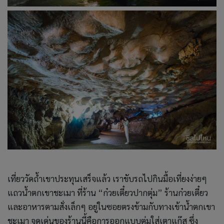
เที่ยววัดถ้ำเขาประทุนเสร็จแล้ว เราขับรถไปกินมื้อเที่ยงง่ายๆ
แถวน้ำตกเขาชะเมา ที่ร้าน “ก๋วยเตี๋ยวปากตุ่ม” ร้านก๋วยเตี๋ยว
และอาหารตามสั่งเล็กๆ อยู่ในซอยตรงข้ามกับทางเข้าน้ำตกเขา
ชะเมา จุดเด่นของร้านนี้คือการออกแบบตุ่มใส่เตาแก๊ส ซึ่ง