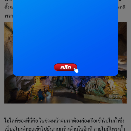
ตั้งอยู่ที่ ต.เขาน้อย อ.เขาชะเมา จ.ระยอง ซึ่งอยู่ระหว่างทางพอดี
พวกเราเลยแวะไปเที่ยวและทำบุญไหว้พระที่นี่กันก่อนค่ะ
ไฮไลท์ของที่นี่คือ ในช่วงหน้าฝนเราต้องล่องเรือเข้าไปในถ้ำซึ่ง
เป็นอุโมงค์ทะลุเข้าไปยังลานกว้างด้านในอีกที ภายในมีโพรงถ้ำ