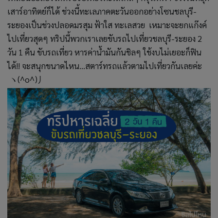
เสาร์อาทิตย์ก็ได้ ช่วงนี้ทะเลภาคตะวันออกอย่างโซนชลบุรี-
ระยองเป็นช่วงปลอดมรสุม ฟ้าใส ทะเลสวย เหมาะจะยกแก๊งค์
ไปเที่ยวสุดๆ ทริปนี้พวกเราเลยขับรถไปเที่ยวชลบุรี-ระยอง 2
วัน 1 คืน ขับรถเที่ยว หารค่าน้ำมันกันชิลๆ ใช้งบไม่เยอะก็ฟิน
ได้!! จะสนุกขนาดไหน…สตาร์ทรถแล้วตามไปเที่ยวกันเลยค่ะ
ヽ(^o^)丿