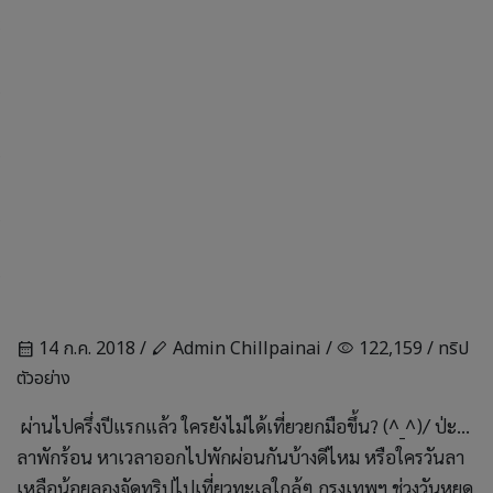
14 ก.ค. 2018 /
Admin Chillpainai /
122,159 /
ทริป
calendar_month
stylus
visibility
ตัวอย่าง
ผ่านไปครึ่งปีแรกแล้ว ใครยังไม่ได้เที่ยวยกมือขึ้น? (^_^)/ ป่ะ…
ลาพักร้อน หาเวลาออกไปพักผ่อนกันบ้างดีไหม หรือใครวันลา
เหลือน้อยลองจัดทริปไปเที่ยวทะเลใกล้ๆ กรุงเทพฯ ช่วงวันหยุด