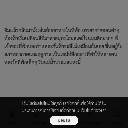
ตอนเช้าเราตื่นมาด้วยความสดชื่น มานั่งทานอาหารเช้าริมน้ำ
ที่ทางโฮมสเตย์จัดเตรียมใส่ปิ่นโตไว้ให้ชุดใหญ่ เป็นเมนูอาหาร
พื้นบ้านง่ายๆ แต่อร่อยทุกจาน อาทิ หมึกต้มน้ำดำ,ห่อหมก,ปลา
เว็บไซต์ชิลไปไหนใช้คุกกี้ เราใช้คุกกี้เพื่อให้ท่านได้รับ
ทอด และน้ำพริกกะปิกินคู่กับผักสดและผักต้มอีกชุดใหญ่ มื้อนี้
ประสบการณ์การใช้งานที่ดีที่สุดบน เว็บไซต์ของเรา
ทุกคนเจริญอาหาร เติมข้าวกันจนเกลี้ยงเถาปิ่นโตเลยค่ะ
ยอมรับ
วอเชอร์
ทัวร์ในประเทศ
ทัวร์ต่างประเทศ
สอบถาม