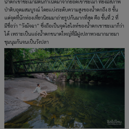
น้ำตกเขาชะเมามีต้นกำเนิดมาจากยอดเขาชะเมา ที่ยังมีสภาพ
ป่าดิบอุดมสมบูรณ์ โดยแบ่งระดับความสูงของน้ำตกถึง 8 ชั้น
แต่จุดที่นักท่องเที่ยวนิยมมาถ่ายรูปกันมากที่สุด คือ ชั้นที่ 2 ที่
มีชื่อว่า “วังมัจฉา” ซึ่งถือเป็นจุดไฮไลท์ของน้ำตกเขาชะเมาก็ว่า
ได้ เพราะเป็นแอ่งน้ำตกขนาดใหญ่ที่มีฝูงปลาพวงมากมายมา
ชุมนุมกันจนเป็นวังปลา