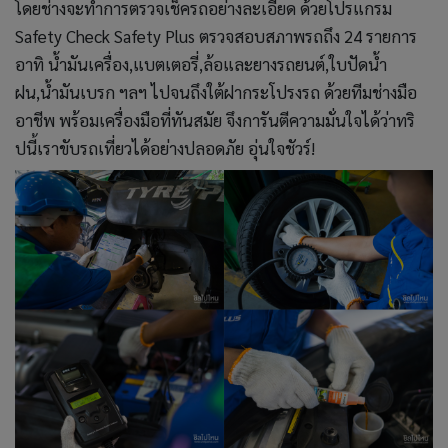
โดยช่างจะทำการตรวจเช็ครถอย่างละเอียด ด้วยโปรแกรม
Safety Check Safety Plus ตรวจสอบสภาพรถถึง 24 รายการ
อาทิ น้ำมันเครื่อง,แบตเตอรี่,ล้อและยางรถยนต์,ใบปัดน้ำ
ฝน,น้ำมันเบรก ฯลฯ ไปจนถึงใต้ฝากระโปรงรถ ด้วยทีมช่างมือ
อาชีพ พร้อมเครื่องมือที่ทันสมัย จึงการันตีความมั่นใจได้ว่าทริ
ปนี้เราขับรถเที่ยวได้อย่างปลอดภัย อุ่นใจชัวร์!