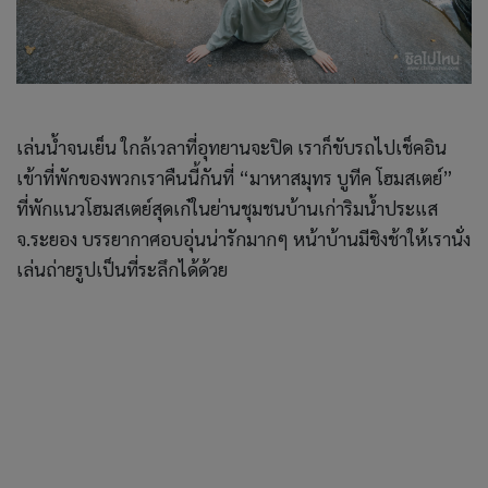
เล่นน้ำจนเย็น ใกล้เวลาที่อุทยานจะปิด เราก็ขับรถไปเช็คอิน
เข้าที่พักของพวกเราคืนนี้กันที่ “มาหาสมุทร บูทีค โฮมสเตย์”
ที่พักแนวโฮมสเตย์สุดเก๋ในย่านชุมชนบ้านเก่าริมน้ำประแส
จ.ระยอง บรรยากาศอบอุ่นน่ารักมากๆ หน้าบ้านมีชิงช้าให้เรานั่ง
เล่นถ่ายรูปเป็นที่ระลึกได้ด้วย