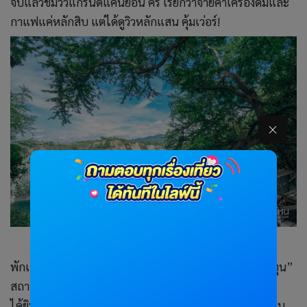
จิบแล้วชมวิวแกรนด์แคนยอน คีรี เรียกว่าจ่ายค่าเครื่องดื่มและ
กาแฟแค่หลักสิบ แต่ได้ดูวิวหลักแสน คุ้มเว่อร์!
พักเหนื่อยเสร็จแล้ว ขับรถไปเที่ยวกันต่อที่ “วัดถ้ำเขาประทุน”
สถานที่ท่องเที่ยวใหม่ของระยองที่หลายคนอาจจะยังไม่เคย
ได้ยินชื่อมาก่อน เพราะเพิ่งเปิดเป็นแหล่งท่องเที่ยวได้ไม่นาน