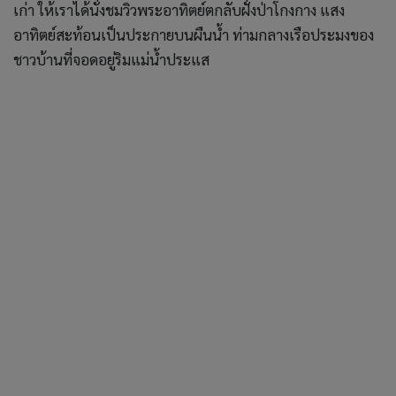
มื้อเย็นเราไปฝากท้องที่ร้านอาหารที่อยู่ใกล้ๆ อย่าง “เจ๊หน่อง
แซ่บเว่อร์” ร้านอาหารพื้นเมืองระยองรสเด็ดในย่านชุมชนบ้าน
เก่าริมน้ำประแส บรรยากาศเรียบง่ายแต่ดูอบอุ่น แถมยังได้ทาน
อาหารพร้อมชมวิวบรรยากาศริมแม่น้ำไปด้วย