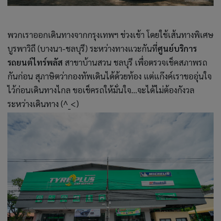
พวกเราออกเดินทางจากกรุงเทพฯ ช่วงเช้า โดยใช้เส้นทางพิเศษ
บูรพาวิถี (บางนา-ชลบุรี) ระหว่างทางแวะกันที่
ศูนย์บริการ
รถยนต์ไทร์พลัส
สาขาบ้านสวน ชลบุรี เพื่อตรวจเช็คสภาพรถ
กันก่อน สุภาษิตว่ากองทัพเดินได้ด้วยท้อง แต่แก๊งค์เราขออุ่นใจ
ไว้ก่อนเดินทางไกล ขอเช็ครถให้มั่นใจ…จะได้ไม่ต้องกังวล
ระหว่างเดินทาง (^_<)