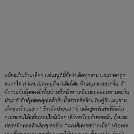
ปลาหมึกทอดตัวเล็กๆ ต่อด้วย “แกงส้มหอยปากเป็ด” หรือหอย
ราก ที่สามารถเอามาทำอาหารได้หลายเมนู ทั้งแกงส้ม, ผัดฉ่า
ฯลฯ เวลาเคี้ยวรากหอยจะได้ความอร่อยกรุบๆ บอกเลยว่าใคร
มาเที่ยวปากน้ำประแสต้องไม่พลาดลองสั่งมาชิมดูสักครั้ง