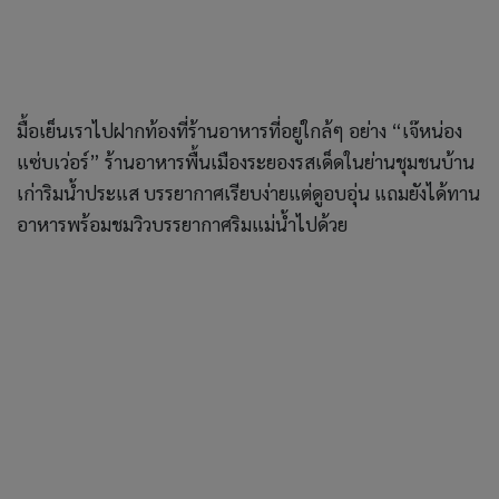
แม้จะเป็นร้านเล็กๆ แต่เมนูที่นี่จัดว่าเด็ดทุกจาน แถมราคาถูก
จนตกใจ เราเลยเปิดเมนูสั่งมาเต็มโต๊ะ ทั้งเมนูทะเลลวกจิ้ม, ยำ
ผักกระชับกุ้งสด ผักพื้นบ้านที่หน้าตาเหมือนยอดอ่อนทานตะวัน
นำมายำกับกุ้งสดคลุกเคล้ากับน้ำยำรสจัดจ้าน กินคู่กับเมนูจาน
เด็ดของร้านอย่าง “ข้าวผัดประแส” ข้าวผัดสูตรพิเศษที่ผัดใน
กระทะจนได้กลิ่นหอมไหม้นิดๆ เสิร์ฟพร้อมกับทอดมัน กุ้งและ