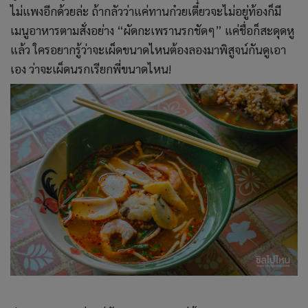
ไม่แพงอีกด้วยล่ะ ถ้ากลัวว่าแค่ทานก๋วยเตี๋ยวจะไม่อยู่ท้องก็มี
เมนูอาหารตามสั่งอย่าง “ผัดกะเพรานรกชัดๆ” แค่ชื่อก็สะดุดหู
แล้ว ใครอยากรู้ว่าจะเผ็ดขนาดไหนต้องลองมาพิสูจน์กันดูเอา
เอง ว่าจะเผ็ดนรกเรียกพี่ขนาดไหน!