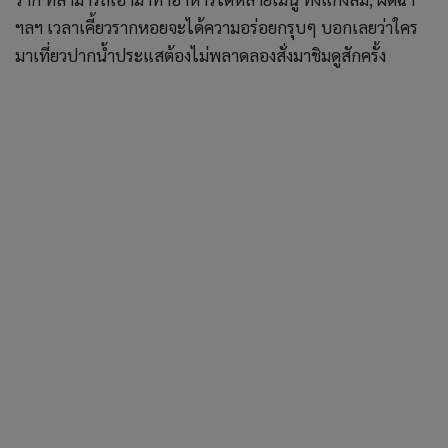
อิ่มแล้วกลับมานั่งเล่นย่อยอาหารในที่พัก บรรยากาศตอนค่ำๆ
ท้องฟ้าเริ่มเปลี่ยนสีที่มาหาสมุทรโฮมสเตย์โรแมนติกมากๆ พี่
เจ้าของที่พักบอกว่าแต่ละวันฟ้าจะสีไม่เหมือนกันเลย ขึ้นอยู่กับ
สภาพอากาศและฤดูกาล เป็นเสน่ห์อีกอย่างที่ทำให้หลายคน
หลงรักที่พักเล็กๆ ริมแม่น้ำประแสแห่งนี้