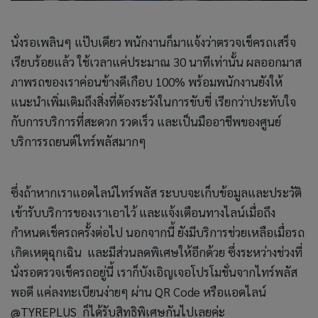
นั่งรอเพลินๆ แป๊บเดียว พนักงานก็มาแจ้งว่าตรวจเช็ครถเสร็จ
เรียบร้อยแล้ว ใช้เวลาแค่ประมาณ 30 นาทีเท่านั้น ผลออกมาส
ภาพรถของเราค่อนข้างดีเกือบ 100% พร้อมพนักงานยังให้
แนะนำเพิ่มเติมถึงสิ่งที่ต้องระวังในการขับขี่ เรียกว่าประทับใจ
กับการบริการที่สะดวก รวดเร็ว และเป็นมืออาชีพของศูนย์
บริการรถยนต์ไทร์พลัสมากๆ
ซึ่งถ้าหากเราแอดไลน์ไทร์พลัส ระบบจะเก็บข้อมูลและประวัติ
เข้ารับบริการของเราเอาไว้ และแจ้งเตือนทางไลน์เมื่อถึง
กำหนดเช็ครถครั้งต่อไป นอกจากนี้ ยังมีบริการช่วยเหลือเมื่อรถ
เกิดเหตุฉุกเฉิน และมีส่วนลดพิเศษให้อีกด้วย ซึ่งระหว่างช่วงที่
นั่งรอตรวจเช็ครถอยู่นี้ เราก็บังเอิญเจอโปรโมชั่นจากไทร์พลัส
พอดี แค่ลงทะเบียนง่ายๆ ผ่าน QR Code หรือแอดไลน์
@TYREPLUS ก็ได้รับสิทธิพิเศษกันไปเลยค่ะ