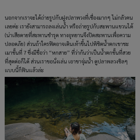
นอกจากเราจะได้ถ่ายรูปกับฝูงปลาพวงที่เชื่องมากๆ ไม่กลัวคน
เลยค่ะ เรายังสามารถลงเล่นน้ำ หรือถ่ายรูปกับสะพานแขวนได้
(น่าเสียดายที่สะพานชำรุด ทางอุทยานจึงปิดสะพานเพื่อความ
ปลอดภัย) ส่วนถ้าใครฟิตอาจเดินเท้าขึ้นไปพิชิตน้ำตกเขาชะ
เมาชั้นที่ 7 ซึ่งมีชื่อว่า “หกสาย” ที่ว่ากันว่าเป็นน้ำตกชั้นที่สวย
ที่สุดต่อก็ได้ ส่วนเราขอนั่งเล่น เอาขาจุ่มน้ำ ดูปลาพลวงชิลๆ
แบบนี้ก็ฟินแล้วล่ะ