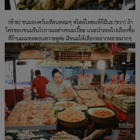
(ซ้าย) ขนมอบควันเทียนหอมๆ สไตล์ไทยแท้ก็มีนะ (ขวา) ถ้า
ใครชอบขนมจีนโบราณอย่างขนมเปี๊ยะ แนะนำลองไปเลือกซื้อ
ที่ร้านมณฑลดอนหวายดูค่ะ มีขนมให้เลือกหลากหลายมากๆ