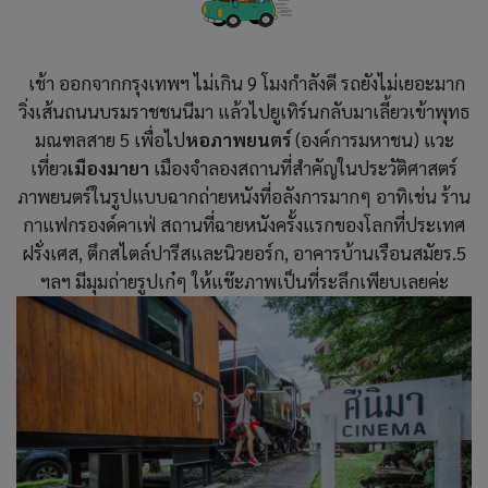
เช้า ออกจากกรุงเทพฯ ไม่เกิน 9 โมงกำลังดี รถยังไม่เยอะมาก
วิ่งเส้นถนนบรมราชชนนีมา แล้วไปยูเทิร์นกลับมาเลี้ยวเข้าพุทธ
มณฑลสาย 5 เพื่อไป
หอภาพยนตร์
(องค์การมหาชน) แวะ
เที่ยว
เมืองมายา
เมืองจำลองสถานที่สำคัญในประวัติศาสตร์
ภาพยนตร์ในรูปแบบฉากถ่ายหนังที่อลังการมากๆ อาทิเช่น ร้าน
กาแฟกรองด์คาเฟ่ สถานที่ฉายหนังครั้งแรกของโลกที่ประเทศ
ฝรั่งเศส, ตึกสไตล์ปารีสและนิวยอร์ก, อาคารบ้านเรือนสมัยร.5
ฯลฯ มีมุมถ่ายรูปเก๋ๆ ให้แช๊ะภาพเป็นที่ระลึกเพียบเลยค่ะ