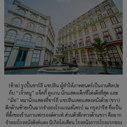
(ซ้าย) รูปปั้นชาร์ลี แชปลิน ผู้ทำให้ภาพยนตร์เป็นงานศิลปะ
กับ “เจ้าหนู” แจ็คกี้ คูแกน นักแสดงเด็กที่โด่งดังที่สุด และ
“มัท” หมานักแสดงที่ชาร์ลี แชปลินเคยแสดงหนังด้วย (ขวา)
ตึกด้านซ้ายเป็นฉากจำลองโรงแรมสไครบ์ ณ กรุงปารีส ซึ่งเป็น
ที่ตั้งของร้านกาแฟกรองด์คาเฟ่ ส่วนตัวตึกทางด้านขวา คือฉาก
จำลองโรงหนังตังค์แดง นิเกิลโลเดียน โรงหนังถาวรโรงแรกของ