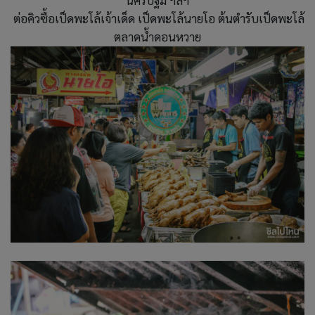
นครปฐม ฯลฯ
ต่อคิวซื้อเป็ดพะโล้เจ้าเด็ด เป็ดพะโล้นายโอ ต้นตำรับเป็ดพะโล้
ตลาดน้ำดอนหวาย