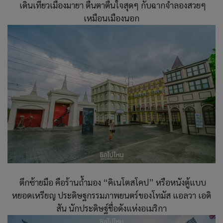
เดินเที่ยวเมืองมายา ตื่นตาตื่นใจสุดๆ กับฉากจำลองสวยๆ
เหมือนเมืองนอก
ตึกซ้ายมือ คือร้านถ้ำมอง “คิเนโตสโคป” หรือหนังตู้แบบ
หยอดเหรียญ ประดิษฐกรรมภาพยนตร์ของโทมัส แอลวา เอดิ
สัน นักประดิษฐ์ชื่อดังแห่งอเมริกา