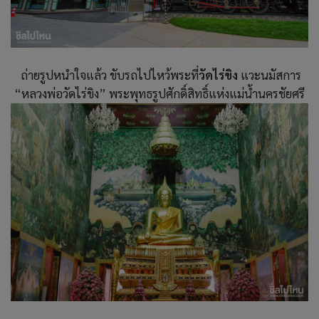
ถ่ายรูปหนำใจแล้ว ขับรถไปไหว้พระที่
วัดไร่ขิง
แวะนมัสการ
“หลวงพ่อวัดไร่ขิง” พระพุทธรูปศักดิ์สิทธิ์แห่งแม่น้ำนครชัยศรี