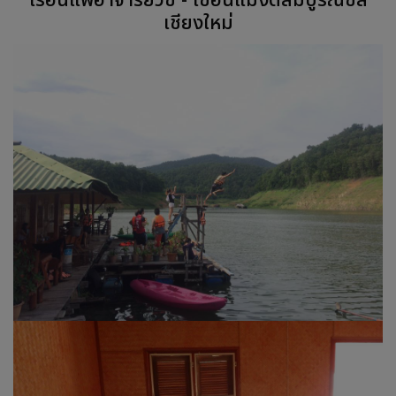
เรือนแพอาจารย์วิช - เขื่อนแม่งัดสมบูรณ์ชล
เชียงใหม่