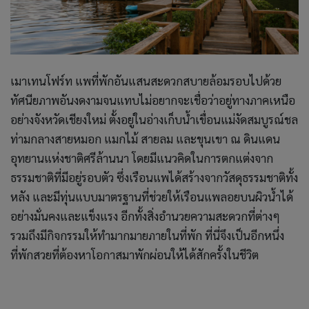
เมาเทนโฟร์ท แพที่พักอันแสนสะดวกสบายล้อมรอบไปด้วย
ทัศนียภาพอันงดงามจนแทบไม่อยากจะเชื่อว่าอยู่ทางภาคเหนือ
อย่างจังหวัดเชียงใหม่ ตั้งอยู่ในอ่างเก็บน้ำเขื่อนแม่งัดสมบูรณ์ชล
ท่ามกลางสายหมอก แมกไม้ สายลม และขุนเขา ณ ดินแดน
อุทยานแห่งชาติศรีล้านนา โดยมีแนวคิดในการตกแต่งจาก
ธรรมชาติที่มีอยู่รอบตัว ซึ่งเรือนแพได้สร้างจากวัสดุธรรมชาติทั้ง
หลัง และมีทุ่นแบบมาตรฐานที่ช่วยให้เรือนแพลอยบนผิวน้ำได้
อย่างมั่นคงและแข็งแรง อีกทั้งสิ่งอำนวยความสะดวกที่ต่างๆ
รวมถึงมีกิจกรรมให้ทำมากมายภายในที่พัก ที่นี่จึงเป็นอีกหนึ่ง
ที่พักสวยที่ต้องหาโอกาสมาพักผ่อนให้ได้สักครั้งในชีวิต