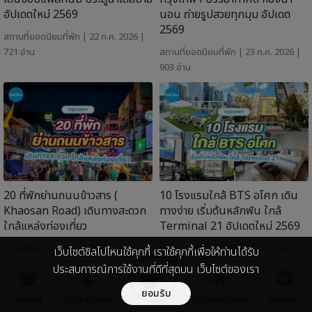
อัปเดตใหม่ 2569
นอน ถ่ายรูปสวยทุกมุม อัปเดต
2569
สถานที่ยอดนิยม
ที่พัก
| 22 ก.ค. 2026 |
721 อ่าน
สถานที่ยอดนิยม
ที่พัก
| 23 ก.ค. 2026 |
903 อ่าน
20 ที่พักย่านถนนข้าวสาร (
10 โรงแรมใกล้ BTS อโศก เดิน
Khaosan Road) เดินทางสะดวก
ทางง่าย เริ่มต้นหลักพัน ใกล้
ใกล้แหล่งท่องเที่ยว
Terminal 21 อัปเดตใหม่ 2569
สถานที่ยอดนิยม
ที่พัก
| 21 ก.ค. 2026 |
สถานที่ยอดนิยม
ที่พัก
| 21 ก.ค. 2026 |
เว็บไซต์ชิลไปไหนใช้คุกกี้ เราใช้คุกกี้เพื่อให้ท่านได้รับ
461 อ่าน
774 อ่าน
ประสบการณ์การใช้งานที่ดีที่สุดบน เว็บไซต์ของเรา
ยอมรับ
วอเชอร์
ทัวร์ในประเทศ
ทัวร์ต่างประเทศ
สอบถาม