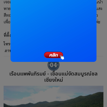
เจอสายหมอก ช่วงเที่ยงเป็นเวลาความสนุกสนานกับการเล่นน้ำ
พายเรือ เล่นเครื่องเล่นกลางน้ำ นั่งชิมเขื่อน ช่วงเย็นนั่งมองแสง
สีทองของพระอาทิตย์ยามเย็น จะไปเป็นกลุ่มใหญ่ ครอบครัว
เพื่อน ก็เป็นอีกที่ที่เหมาะกับการพักผ่อนกับธรรมชาติจริงๆค่ะ
ที่ตั้ง :
ตำบลบ้านเป้า อำเภอแม่แตง จังหวัดเชียงใหม่
โทรศัพท์ : 088 - 2908715
ภาพจาก Facebook - แพล้านนา
เรือนแพพันภิรมย์ - เขื่อนแม่งัดสมบูรณ์ชล
เชียงใหม่