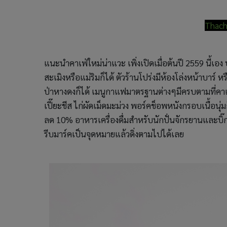
Thach
แนะนำคาเฟ่ใหม่น่าแวะ เพิ่งเปิดเมื่อต้นปี 2559 นี้
สะเมิงหรือแม่ริมก็ได้ ตัวร้านโปร่งมีห้องโล่งหน้าบาร
ป่าหางดงก็ได้ เมนูกาแฟมาตรฐานต่างๆมีครบตามที่คาเ
เปี๊ยะชีส ไก่ผัดเม็ดมะม่วง พอร์คช็อพหนังกรอบเนื้อนุ่มก็
ลด 10% อาหารเครื่องดื่มสำหรับนักปั่นจักรยานและบิ๊กไ
รีบมาร์คเป็นจุดหมายแล้วดิ่งตามไปได้เลย