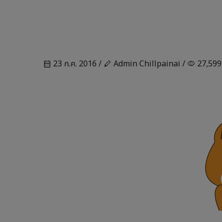
23 ก.ค. 2016 /
Admin Chillpainai /
27,599
calendar_month
stylus
visibility