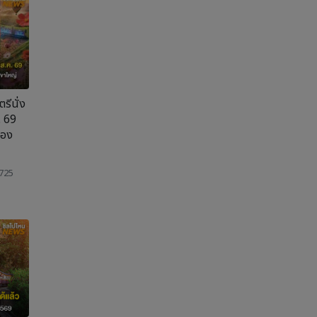
รีนั่ง
. 69
 ทอง
 725