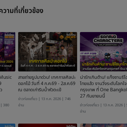
วามที่เกี่ยวข้อง
 Music
สายถ่ายรูปมาด่วน! เทศกาลศิลปะ
น่ารักเกินต้าน! แก๊งซานริโ
9
ดอกไม้ วันที่ 4 ก.ค.69 - 2ส.ค.69
ไทยแล้ว งานวิ่งระดับโลกใ
ิว
ณ ตลาดเก่าริมน้ำหัวตะเข้
กรุงเทพ ที่ One Bangkok 
27 กันยายนนี้
ข่าวท่องเที่ยว
| 13 ก.ค. 2026 | 746
 | 380
อ่าน
ข่าวท่องเที่ยว
| 13 ก.ค. 2026 |
อ่าน