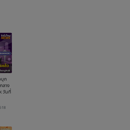
อบุก
จกลาง
วันที่
 518