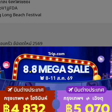
กลง จังหวัดระยอง
bpV1jjFDA
 Long Beach Festival
อบครัว อัปเดตใหม่ 2569
ยากาศดีทุกมุม อัปเดตใหม่ต้อนรับซัมเมอร์ 2569
าศดี เป็นส่วนตัว ต้อนรับสัตว์เลี้ยง
#Music
#เทศกาลดนตรี
#ชายหาดแหลมแม่พิมพ์
#ระยอง
แชร์บทความนี้