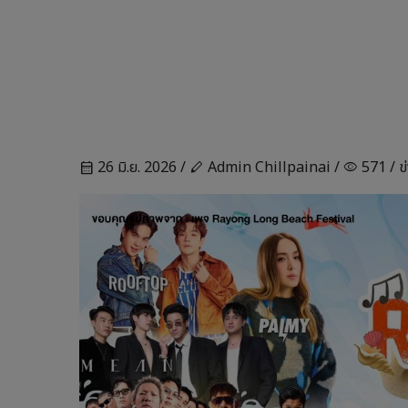
26 มิ.ย. 2026 /
Admin Chillpainai /
571 /
ข
calendar_month
stylus
visibility