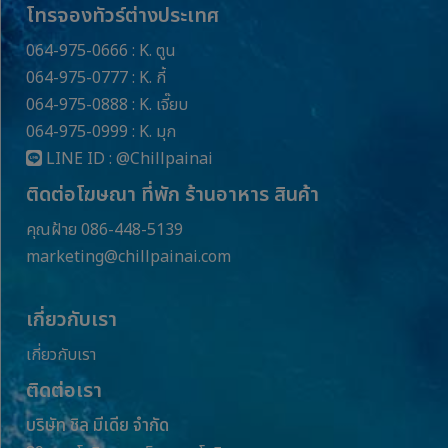
โทรจองทัวร์ต่างประเทศ
064-975-0666 : K. ตูน
064-975-0777 : K. กี้
064-975-0888 : K. เจี๊ยบ
064-975-0999 : K. มุก
LINE ID :
@Chillpainai
ติดต่อโฆษณา ที่พัก ร้านอาหาร สินค้า
คุณฝ้าย 086-448-5139
marketing@chillpainai.com
เกี่ยวกับเรา
เกี่ยวกับเรา
ติดต่อเรา
บริษัท ชิล มีเดีย จำกัด