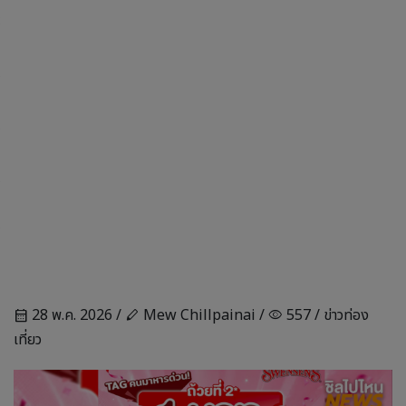
28 พ.ค. 2026 /
Mew Chillpainai /
557 /
ข่าวท่อง
calendar_month
stylus
visibility
เที่ยว