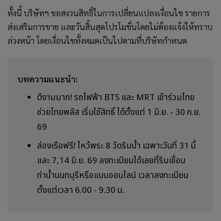
ทั้งนี้ บริษัทฯ ขอสงวนสิทธิ์ในการเปลี่ยนแปลงเงื่อนไข รายการ
ส่งเสริมการขาย และวันสิ้นสุดโปรโมชั่นโดยไม่ต้องแจ้งให้ทราบ
ล่วงหน้า โดยเงื่อนไขทั้งหมดเป็นไปตามที่บริษัทกำหนด
บทความแนะนำ:
ดีงามมาก! รถไฟฟ้า BTS และ MRT เข้าร่วมไทย
ช่วยไทยพลัส เริ่มใช้สิทธิ์ ได้ตั้งแต่ 1 มิ.ย. - 30 ก.ย.
69
ล่องเรือฟรี! ไหว้พระ 8 วัดริมน้ำ เฉพาะวันที่ 31 นี้
และ 7,14 มิ.ย. 69 ลงทะเบียนได้เลยที่ริมเขื่อน
ท่าน้ำนนทบุรีหรือแบบออนไลน์ เวลาลงทะเบียน
ตั้งแต่เวลา 6.00 - 9.30 น.