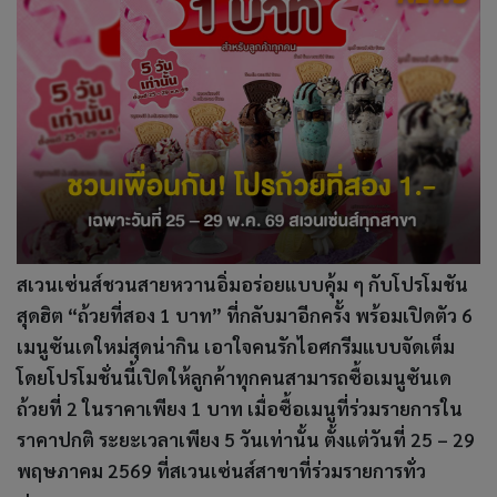
สเวนเซ่นส์ชวนสายหวานอิ่มอร่อยแบบคุ้ม ๆ กับโปรโมชัน
สุดฮิต “ถ้วยที่สอง 1 บาท” ที่กลับมาอีกครั้ง พร้อมเปิดตัว 6
เมนูซันเดใหม่สุดน่ากิน เอาใจคนรักไอศกรีมแบบจัดเต็ม
โดยโปรโมชั่นนี้เปิดให้ลูกค้าทุกคนสามารถซื้อเมนูซันเด
ถ้วยที่ 2 ในราคาเพียง 1 บาท เมื่อซื้อเมนูที่ร่วมรายการใน
ราคาปกติ ระยะเวลาเพียง 5 วันเท่านั้น ตั้งแต่วันที่ 25 – 29
พฤษภาคม 2569 ที่สเวนเซ่นส์สาขาที่ร่วมรายการทั่ว