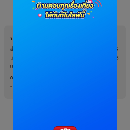
บทความแนะนำ:
ล่องเรือบุฟเฟต์ชมงานไฟ “Vijit CHAO PHRAYA 2025
แสงแห่งสยามแม่ของแผ่นดิน” วันที่ 9 พ.ย. - 23 ธ.ค. 68
บริเวณริมสองฝั่งแม่น้ำเจ้าพระยา
คนรักต้นไม้ต้องมา! งานเกษตรแฟร์กำแพงแสน 29 พ.ย.
- 10 ธ.ค. 68 ที่มก.กำแพงแสน จ.นครปฐม