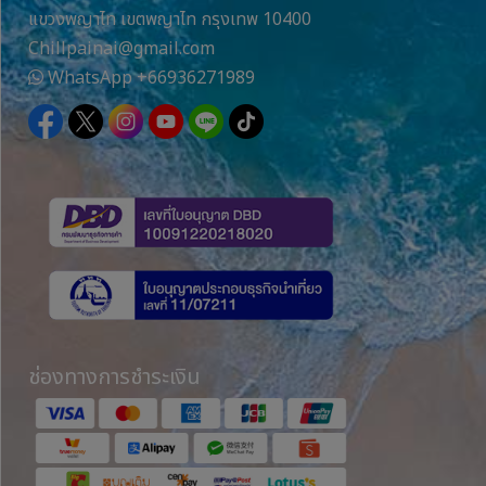
แขวงพญาไท เขตพญาไท กรุงเทพ 10400
Chillpainai@gmail.com
WhatsApp
+66936271989
ช่องทางการชำระเงิน