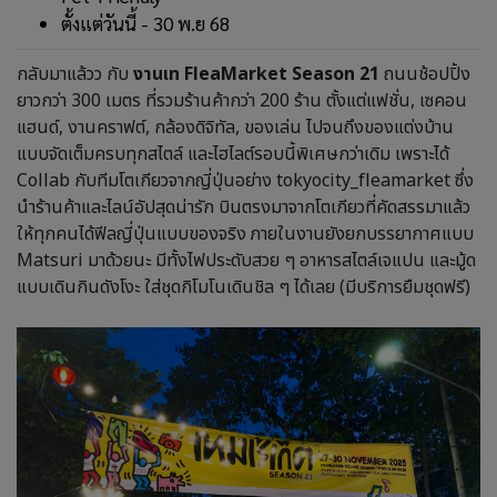
ตั้งแต่วันนี้ - 30 พ.ย 68
กลับมาแล้วว กับ
งานเท FleaMarket Season 21
ถนนช้อปปิ้ง
ยาวกว่า 300 เมตร ที่รวมร้านค้ากว่า 200 ร้าน ตั้งแต่แฟชั่น, เซคอน
แฮนด์, งานคราฟต์, กล้องดิจิทัล, ของเล่น ไปจนถึงของแต่งบ้าน
แบบจัดเต็มครบทุกสไตล์ และไฮไลต์รอบนี้พิเศษกว่าเดิม เพราะได้
Collab กับทีมโตเกียวจากญี่ปุ่นอย่าง tokyocity_fleamarket ซึ่ง
นำร้านค้าและไลน์อัปสุดน่ารัก บินตรงมาจากโตเกียวที่คัดสรรมาแล้ว
ให้ทุกคนได้ฟีลญี่ปุ่นแบบของจริง ภายในงานยังยกบรรยากาศแบบ
Matsuri มาด้วยนะ มีทั้งไฟประดับสวย ๆ อาหารสไตล์เจแปน และมู้ด
แบบเดินกินดังโงะ ใส่ชุดกิโมโนเดินชิล ๆ ได้เลย (มีบริการยืมชุดฟรี)