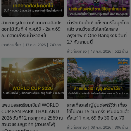
สายถ่ายรูปมาด่วน! เทศกาลศิลปะ
น่ารักเกินต้าน! แก๊งซานริโอบุกไทย
ดอกไม้ วันที่ 4 ก.ค.69 - 2ส.ค.69
แล้ว งานวิ่งระดับโลกใจกลาง
ณ ตลาดเก่าริมน้ำหัวตะเข้
กรุงเทพ ที่ One Bangkok วันที่
27 กันยายนนี้
ข่าวท่องเที่ยว
| 13 ก.ค. 2026 | 749 อ่าน
ข่าวท่องเที่ยว
| 13 ก.ค. 2026 | 522 อ่าน
แฟนบอลเตรียมเชียร์! WORLD
สายเที่ยวเฮ! ญี่ปุ่นต่อฟรีวีซ่า เที่ยว
CUP FAN PARK THAILAND
ได้ไม่เกิน 15 วัน/ครั้ง เริ่มมีผลแล้ว
2026 วันที่12 กรกฎาคม 2569 ณ
ตั้งแต่ 1 ก.ค. 69 ถึง 30 มิ.ย. 70
สวนวชิรเบญจทัศ (สวนรถไฟ)
ข่าวท่องเที่ยว
| 08 ก.ค. 2026 | 396 อ่าน