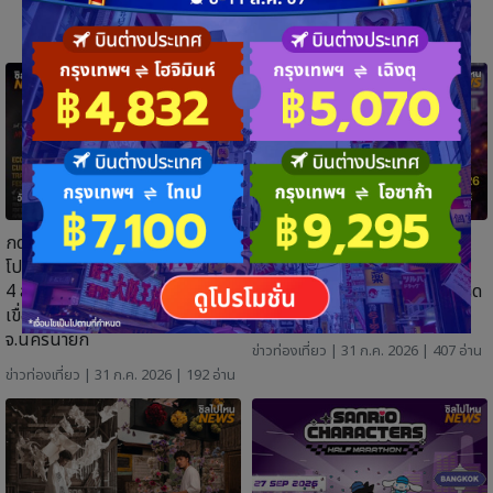
กดบัตรได้แล้ว! "วันปล่อยเสือ 6"
คอนเสิร์ตฟรี! Cha-am Music
โปรเสือคำราม 990 บาท 31 ก.ค. –
Festival 2026 วันที่ 7-9
4 ส.ค. 69 วันที่ 24–25 ต.ค. 69
สิงหาคม 2569 ที่ จุดชมวิวชายหาด
เขื่อนขุนด่านปราการชล
ชะอำ จ.เพชรบุรี
จ.นครนายก
ข่าวท่องเที่ยว
| 31 ก.ค. 2026 | 407 อ่าน
ข่าวท่องเที่ยว
| 31 ก.ค. 2026 | 192 อ่าน