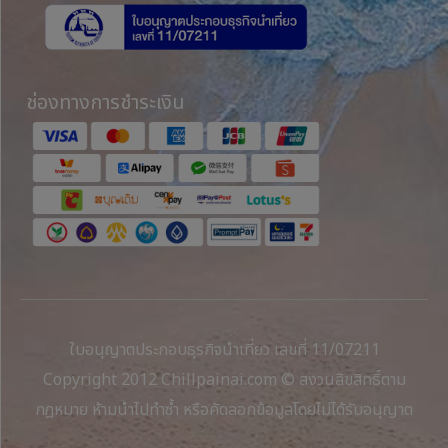
ช่องทางการชำระเงิน
ใบอนุญาตประกอบธุรกิจนำเที่ยว เลขที่ 11/07211
Copyright 2012 Chillpainai.com © สงวนลิขสิทธิ์ตาม
กฎหมาย ห้ามนำไปทำซ้ำ หรือคัดลอกข้อมูลโดยไม่ได้รับอนุญาต