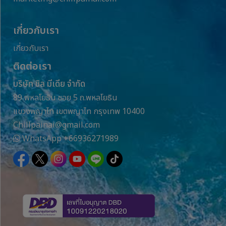
เกี่ยวกับเรา
เกี่ยวกับเรา
ติดต่อเรา
บริษัท ชิล มีเดีย จำกัด
89 พหลโยธิน ซอย 5 ถ.พหลโยธิน
แขวงพญาไท เขตพญาไท กรุงเทพ 10400
Chillpainai@gmail.com
WhatsApp
+66936271989