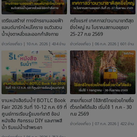
เตรียมสร้าง! ทางจักรยานลอยฟ้า
ครั้งแรก! เทศกาลว่าวนานาชาติสุด
แลนด์มาร์กใหม่โคราช ชมวิวสวน
ยิ่งใหญ่ ณ โบราณสถานอยุธยา
น้ำบุ่งตาหลั่วและออกกำลังกาย
25-27 ก.ย 2569
ข่าวท่องเที่ยว
| 10 ก.ค. 2026 | 434 อ่าน
ข่าวท่องเที่ยว
| 06 ก.ค. 2026 | 601 อ่าน
งานหนังสือริมน้ำ! BOTLC Book
สายเที่ยวเฮ! ใช้สิทธิไทยช่วยไทยซื้อ
Fair 2026 วันที่ 10-12 ก.ค. 69 ที่
ตั๋วรถไฟได้แล้ว เริ่มใช้ 1 ก.ค - 30
ศูนย์การเรียนรู้แบงก์ชาติ ช้อป
ก.ย 2569
หนังสือ กิจกรรม DIY และภาพสี
ข่าวท่องเที่ยว
| 07 ก.ค. 2026 | 422 อ่าน
น้ำ ริมแม่น้ำเจ้าพระยา