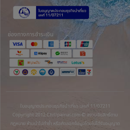
ช่องทางการชำระเงิน
ใบอนุญาตประกอบธุรกิจนำเที่ยว เลขที่ 11/07211
Copyright 2012 Chillpainai.com © สงวนลิขสิทธิ์ตาม
กฎหมาย ห้ามนำไปทำซ้ำ หรือคัดลอกข้อมูลโดยไม่ได้รับอนุญาต