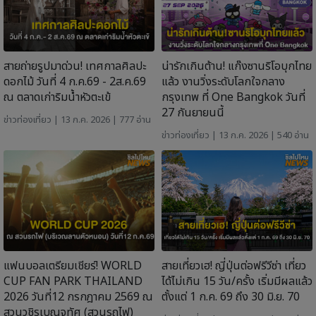
สายถ่ายรูปมาด่วน! เทศกาลศิลปะ
น่ารักเกินต้าน! แก๊งซานริโอบุกไทย
ดอกไม้ วันที่ 4 ก.ค.69 - 2ส.ค.69
แล้ว งานวิ่งระดับโลกใจกลาง
ณ ตลาดเก่าริมน้ำหัวตะเข้
กรุงเทพ ที่ One Bangkok วันที่
27 กันยายนนี้
ข่าวท่องเที่ยว
| 13 ก.ค. 2026 | 777 อ่าน
ข่าวท่องเที่ยว
| 13 ก.ค. 2026 | 540 อ่าน
แฟนบอลเตรียมเชียร์! WORLD
สายเที่ยวเฮ! ญี่ปุ่นต่อฟรีวีซ่า เที่ยว
CUP FAN PARK THAILAND
ได้ไม่เกิน 15 วัน/ครั้ง เริ่มมีผลแล้ว
2026 วันที่12 กรกฎาคม 2569 ณ
ตั้งแต่ 1 ก.ค. 69 ถึง 30 มิ.ย. 70
สวนวชิรเบญจทัศ (สวนรถไฟ)