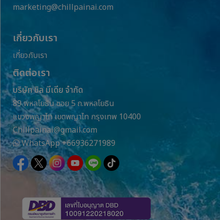
marketing@chillpainai.com
เกี่ยวกับเรา
เกี่ยวกับเรา
ติดต่อเรา
บริษัท ชิล มีเดีย จำกัด
89 พหลโยธิน ซอย 5 ถ.พหลโยธิน
แขวงพญาไท เขตพญาไท กรุงเทพ 10400
Chillpainai@gmail.com
WhatsApp
+66936271989