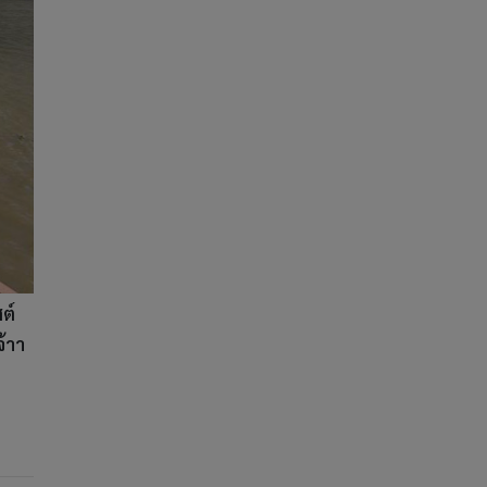
ต์
จ้าา