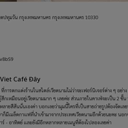
ม่ เขตปทุมวัน กรุงเทพมหานคร กรุงเทพมหานคร 10330
Xv8bS9
 Viet Café Đây
ที่การตกแต่งร้านในสไตล์เวียดนามไม่ว่าจะเฟอร์นิเจอร์ต่าง ๆ อย่าง
สึกเหมือนอยู่เวียดนามมาก ๆ เลยค่ะ ส่วนภายในคาเฟ่จะเป็น 2 ชั้น ท
กหลายสีสันนั่นเองค่า บอกเลยว่ามุมนี้ใครที่เป็นสายถ่ายรูปต้องจัดเลย
ขาก็มีเมล็ดกาแฟที่นำเข้ามาจากประเทศเวียดนามอีกด้วยนะคะ นอก
าร์ - อาทิตย์ และยังมีอีกหลากหลายเมนูที่ต้องไปลองเลยค่า