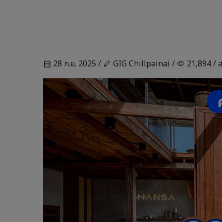
28 ก.ย. 2025 /
GIG Chillpainai /
21,894 /
ส
calendar_month
stylus
visibility