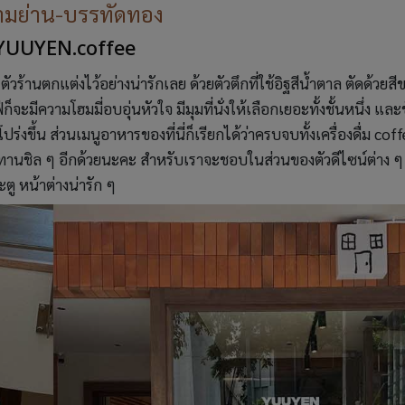
ามย่าน-บรรทัดทอง
 YUUYEN.coffee
านตกแต่งไว้อย่างน่ารักเลย ด้วยตัวตึกที่ใช้อิฐสีน้ำตาล ตัดด้วยสีข
มีความโฮมมี่อบอุ่นหัวใจ มีมุมที่นั่งให้เลือกเยอะทั้งชั้นหนึ่ง และช
ร่งขึ้น ส่วนเมนูอาหารของที่นี่ก็เรียกได้ว่าครบจบทั้งเครื่องดื่ม cof
ทานชิล ๆ อีกด้วยนะคะ สำหรับเราจะชอบในส่วนของตัวดีไซน์ต่าง ๆ
ะตู หน้าต่างน่ารัก ๆ