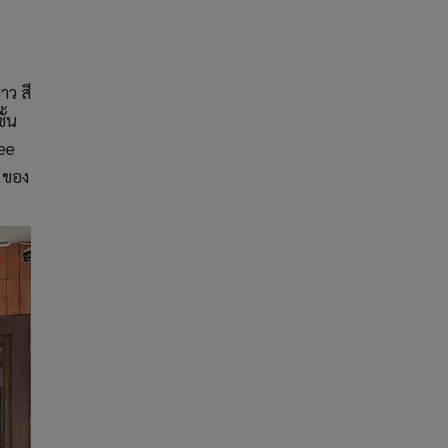
าว สี
ั้น
fee
 ของ