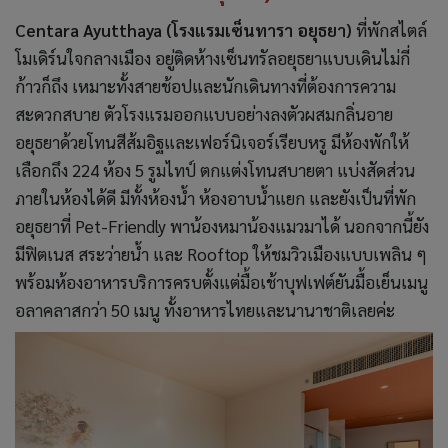
Centara Ayutthaya (โรงแรมเซ็นทารา อยุธยา)
ที่พักสไตล์
โมเดิร์นใจกลางเมือง อยู่ติดห้างเซ็นทรัลอยุธยาแบบเดินไม่กี่
ก้าวก็ถึง เหมาะทั้งสายช้อปและนักเดินทางที่ต้องการความ
สะดวกสบาย ตัวโรงแรมออกแบบอย่างลงตัวผสมกลิ่นอาย
อยุธยาด้วยโทนสีส้มอิฐและเฟอร์นิเจอร์เรียบหรู มีห้องพักให้
เลือกถึง 224 ห้อง 5 รูมไทป์ ตกแต่งโทนสบายตา แบ่งสัดส่วน
ภายในห้องได้ดี มีทั้งห้องน้ำ ห้องอาบน้ำแยก และยังเป็นที่พัก
อยุธยาที่ Pet-Friendly พาน้องหมาน้องแมวมาได้ นอกจากนี้ยัง
มีฟิตเนส สระว่ายน้ำ และ Rooftop ให้ชมวิวเมืองแบบเพลิน ๆ
พร้อมห้องอาหารบริการครบตั้งแต่มื้อเช้าบุฟเฟต์ยันมื้อเย็นเมนู
อลาคลาสกว่า 50 เมนู ทั้งอาหารไทยและนานาชาติเลยค่ะ