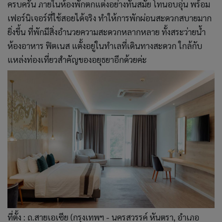
ครบครัน ภายในห้องพักตกแต่งอย่างทันสมัย โทนอบอุ่น พร้อม
เฟอร์นิเจอร์ที่ใช้สอยได้จริง ทำให้การพักผ่อนสะดวกสบายมาก
ยิ่งขึ้น ที่พักมีสิ่งอำนวยความสะดวกหลากหลาย ทั้งสระว่ายน้ำ
ห้องอาหาร ฟิตเนส แตั้งอยู่ในทำเลที่เดินทางสะดวก ใกล้กับ
แหล่งท่องเที่ยวสำคัญของอยุธยาอีกด้วยค่ะ
ที่ตั้ง : ถ.สายเอเซีย (กรุงเทพฯ - นครสวรรค์ หันตรา, อำเภอ