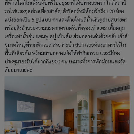
ที่พักสไตล์โมเดิร์นคันทรี่ในอยุธยาที่เดินทางสะดวก ใกล้สถานี
รถไฟและจุดท่องเที่ยวสำคัญ ตัวรีสอร์ทมีห้องพักถึง 120 ห้อง
แบ่งออกเป็น 5 รูปแบบ ตกแต่งด้วยโทนสีน้ำเงินดูสงบสบายตา
พร้อมสิ่งอำนวยความสะดวกครบครันทั้งรองเท้าแตะ เสื้อคลุม
เครื่องทำน้ำอุ่น แชมพู สบู่ เป็นต้น ส่วนกลางเด่นด้วยคลับเฮ้าส์
ขนาดใหญ่ที่รวมฟิตเนส สระว่ายน้ำ สปา และห้องอาหารไว้ใน
พื้นที่เดียวกัน พร้อมลานกลางแจ้งให้ทำกิจกรรม และมีห้อง
ประชุมรองรับได้มากถึง 900 คน เหมาะทั้งการพักผ่อนและจัด
สัมมนาเลยค่ะ