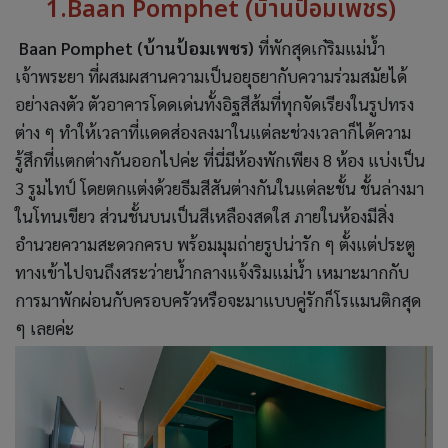
1.Baan Pomphet (บ้านป้อมเพชร)
Baan Pomphet (บ้านป้อมเพชร)
ที่พักสุดเก๋ริมแม่น้ำ
เจ้าพระยา ที่ผสมผสานความเป็นอยุธยากับความร่วมสมัยได้
อย่างลงตัว ตัวอาคารโดดเด่นทั้งอิฐสีส้มที่ทุกจัดเรียงในรูปทรง
ต่าง ๆ ทำให้เวลาที่แดดส่องลงมาในแต่ละช่วงเวลาก็ได้ความ
รู้สึกที่แตกต่างกันออกไปค่ะ ที่นี่มีห้องพักเพียง 8 ห้อง แบ่งเป็น
3 รูมไทป์ โดยตกแต่งด้วยธีมสีสันต่างกันในแต่ละชั้น ชั้นล่างมา
ในโทนเขียว ส่วนชั้นบนเป็นสีเหลืองสดใส ภายในห้องมีสิ่ง
อำนวยความสะดวกครบ พร้อมมุมถ่ายรูปน่ารัก ๆ ตั้งแต่ประตู
ทางเข้าไปจนถึงสระว่ายน้ำกลางแจ้งริมแม่น้ำ เหมาะมากกับ
การมาพักผ่อนกับครอบครัวหรือจะมาแบบคู่รักก็โรแมนติกสุด
ๆ เลยค่ะ