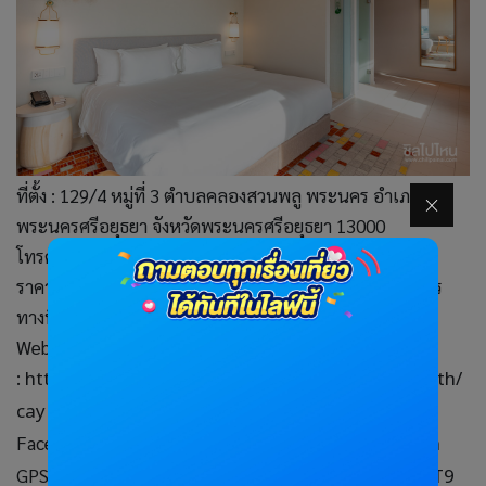
ที่ตั้ง : 129/4 หมู่ที่ 3 ตำบลคลองสวนพลู พระนคร อำเภอ
พระนครศรีอยุธยา จังหวัดพระนครศรีอยุธยา 13000
โทรศัพท์ : 035 243 555
ราคา : ราคาอาจจะมีการเปลี่ยนแปลง แนะนำตรวจสอบการ
ทางที่พักโดยตรง
Website
:
https://www.centarahotelsresorts.com/centara/th/
cay
Facebook :
www.facebook.com/Centaraayutthaya
GPS :
https://maps.app.goo.gl/SFEbCcaYEB8ELdXT9