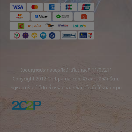
ใบอนุญาตประกอบธุรกิจนำเที่ยว เลขที่ 11/07211
Copyright 2012 Chillpainai.com © สงวนลิขสิทธิ์ตาม
กฎหมาย ห้ามนำไปทำซ้ำ หรือคัดลอกข้อมูลโดยไม่ได้รับอนุญาต