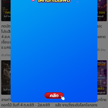
กดบัตรได้แล้ว! "วันปล่อยเสือ 6"
คอนเสิร์ตฟรี! Cha-am Music
โปรเสือคำราม 990 บาท 31 ก.ค. –
Festival 2026 วันที่ 7-9
4 ส.ค. 69 วันที่ 24–25 ต.ค. 69
สิงหาคม 2569 ที่ จุดชมวิวชายหาด
เขื่อนขุนด่านปราการชล
ชะอำ จ.เพชรบุรี
จ.นครนายก
ข่าวท่องเที่ยว
| 31 ก.ค. 2026 | 595 อ่าน
ข่าวท่องเที่ยว
| 31 ก.ค. 2026 | 221 อ่าน
สายถ่ายรูปมาด่วน! เทศกาลศิลปะ
น่ารักเกินต้าน! แก๊งซานริโอบุกไทย
ดอกไม้ วันที่ 4 ก.ค.69 - 2ส.ค.69
แล้ว งานวิ่งระดับโลกใจกลาง