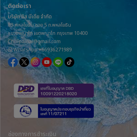
ติดต่อเรา
บริษัท ชิล มีเดีย จำกัด
89 พหลโยธิน ซอย 5 ถ.พหลโยธิน
แขวงพญาไท เขตพญาไท กรุงเทพ 10400
Chillpainai@gmail.com
WhatsApp
+66936271989
ช่องทางการชำระเงิน