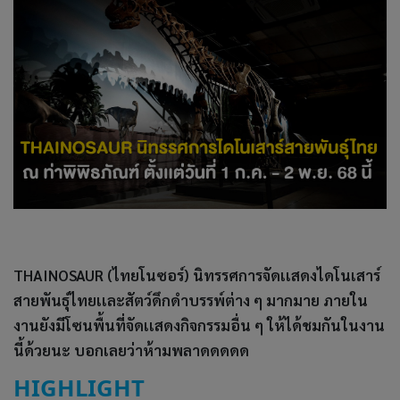
THAINOSAUR (ไทยโนซอร์) นิทรรศการจัดเเสดงไดโนเสาร์
สายพันธุ์ไทยเเละสัตว์ดึกดำบรรพ์ต่าง ๆ มากมาย ภายใน
งานยังมีโซนพื้นที่จัดเเสดงกิจกรรมอื่น ๆ ให้ได้ชมกันในงาน
นี้ด้วยนะ บอกเลยว่าห้ามพลาดดดดด
HIGHLIGHT