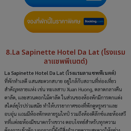
8.La Sapinette Hotel Da Lat (โรงแรม
ลาแซพพีเนตต์)
La Sapinette Hotel Da Lat (โรงแรมลาแซพพีเนตต์)
ที่พักทำเลดี แสนสะดวกสบาย อยู่ใกล้กับสถานที่ท่องเที่ยว
สำคัญหลายแห่ง เช่น ทะเลสาบ Xuan Huong, ตลาดกลางคืน
ดาลัด, และสวนดอกไม้ดาลัด ในส่วนของห้องพักมีการตกแต่ง
สไตล์ยุโรปร่วมสมัย ทำให้บรรยากาศของที่พักดูหรูหราและ
อบอุ่น แถมมีห้องพักหลายรูมไทป์ รวมถึงห้องดีลักซ์และห้องสวี
ทที่แต่ละห้องมีขนาดกว้างขวาง ตอบโจทย์สำหรับทุกความ
ต้องการเข้าพัก นอกจากนี้ยังมีสิ่งอำนวยความสะดวกให้อย่าง