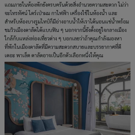
แถมภายในห้องพักยังครบครันด้วยสิ่งอำนวยความสะดวก ไม่ว่า
จะโทรทัศน์ ไดร์เป่าผม กาไฟฟ้า เครื่องใช้ในห้องน้ำ และ
สำหรับห้องบางรูมไทป์ก็มีอ่างอาบน้ำให้เราได้นอนแช่น้ำพร้อม
ชมวิวเมืองดาลัดได้แบบฟิน ๆ นอกจากนี้ยังตั้งอยู่ใจกลางเมือง
ใกล้กับแหล่งท่องเที่ยวต่าง ๆ บอกเลยว่าถ้าคุณกำลังมองหา
ที่พักในเมืองดาลัดที่มีความสะดวกสบายและบรรยากาศที่ดี
เดอะ พาเล็ต ดาลัดอาจเป็นอีกตัวเลือกหนึ่งให้คุณ