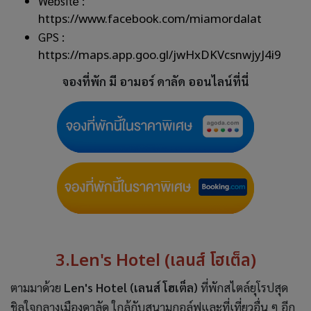
Website :
https://www.facebook.com/miamordalat
GPS :
https://maps.app.goo.gl/jwHxDKVcsnwjyJ4i9
จองที่พัก มี อามอร์ ดาลัด ออนไลน์ที่นี่
3.Len's Hotel (เลนส์ โฮเต็ล)
ตามมาด้วย
Len's Hotel (เลนส์ โฮเต็ล)
ที่พักสไตล์ยุโรปสุด
ชิลใจกลางเมืองดาลัด ใกล้กับสนามกอล์ฟและที่เที่ยวอื่น ๆ อีก