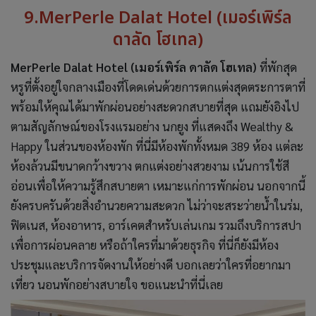
9.MerPerle Dalat Hotel (เมอร์เพิร์ล
ดาลัด โฮเทล)
MerPerle Dalat Hotel (เมอร์เพิร์ล ดาลัด โฮเทล)
ที่พักสุด
หรูที่ตั้งอยู่ใจกลางเมืองที่โดดเด่นด้วยการตกแต่งสุดตระการตาที่
พร้อมให้คุณได้มาพักผ่อนอย่างสะดวกสบายที่สุด แถมยังอิงไป
ตามสัญลักษณ์ของโรงแรมอย่าง นกยูง ที่แสดงถึง Wealthy &
Happy ในส่วนของห้องพัก ที่นี่มีห้องพักทั้งหมด 389 ห้อง แต่ละ
ห้องล้วนมีขนาดกว้างขวาง ตกแต่งอย่างสวยงาม เน้นการใช้สี
อ่อนเพื่อให้ความรู้สึกสบายตา เหมาะแก่การพักผ่อน นอกจากนี้
ยังครบครันด้วยสิ่งอำนวยความสะดวก ไม่ว่าจะสระว่ายน้ำในร่ม,
ฟิตเนส, ห้องอาหาร, อาร์เคตสำหรับเล่นเกม รวมถึงบริการสปา
เพื่อการผ่อนคลาย หรือถ้าใครที่มาด้วยธุรกิจ ที่นี่ก็ยังมีห้อง
ประชุมและบริการจัดงานให้อย่างดี บอกเลยว่าใครที่อยากมา
เที่ยว นอนพักอย่างสบายใจ ขอแนะนำที่นี่เลย