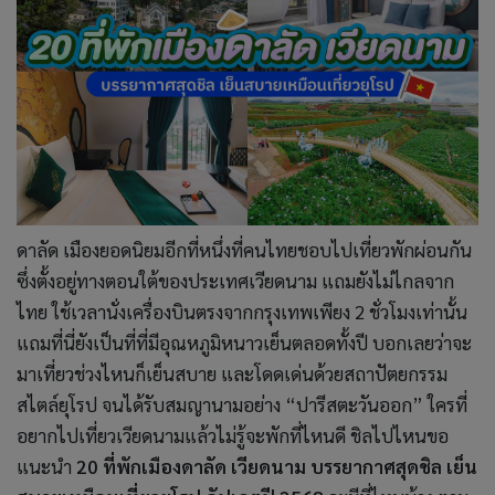
ดาลัด เมืองยอดนิยมอีกที่หนึ่งที่คนไทยชอบไปเที่ยวพักผ่อนกัน
ซึ่งตั้งอยู่ทางตอนใต้ของประเทศเวียดนาม แถมยังไม่ไกลจาก
ไทย ใช้เวลานั่งเครื่องบินตรงจากกรุงเทพเพียง 2 ชั่วโมงเท่านั้น
แถมที่นี่ยังเป็นที่ที่มีอุณหภูมิหนาวเย็นตลอดทั้งปี บอกเลยว่าจะ
มาเที่ยวช่วงไหนก็เย็นสบาย และโดดเด่นด้วยสถาปัตยกรรม
สไตล์ยุโรป จนได้รับสมญานามอย่าง “ปารีสตะวันออก” ใครที่
อยากไปเที่ยวเวียดนามแล้วไม่รู้จะพักที่ไหนดี ชิลไปไหนขอ
แนะนำ
20 ที่พักเมืองดาลัด เวียดนาม บรรยากาศสุดชิล เย็น