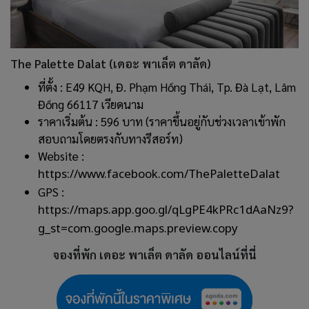
The Palette Dalat (เดอะ พาเล็ต ดาลัด)
ที่ตั้ง : E49 KQH, Đ. Phạm Hồng Thái, Tp. Đà Lạt, Lâm
Đồng 66117 เวียดนาม
ราคาเริ่มต้น : 596 บาท (ราคาขึ้นอยู่กับช่วงเวลาเข้าพัก
สอบถามโดยตรงกับทางรีสอร์ท)
Website :
https://www.facebook.com/ThePaletteDalat
GPS :
https://maps.app.goo.gl/qLgPE4kPRc1dAaNz9?
g_st=com.google.maps.preview.copy
จองที่พัก เดอะ พาเล็ต ดาลัด ออนไลน์ที่นี่