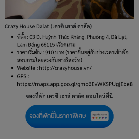
Crazy House Dalat (เครซี เฮาส์ ดาลัด)
ที่ตั้ง : 03 Đ. Huỳnh Thúc Kháng, Phường 4, Đà Lạt,
Lâm Đồng 66115 เวียดนาม
ราคาเริ่มต้น : 910 บาท (ราคาขึ้นอยู่กับช่วงเวลาเข้าพัก
สอบถามโดยตรงกับทางรีสอร์ท)
Website :
http://crazyhouse.vn/
GPS :
https://maps.app.goo.gl/gmo6EvWKSPUgjEbe8
จองที่พัก เครซี เฮาส์ ดาลัด ออนไลน์ที่นี่