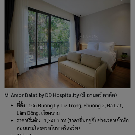
Mi Amor Dalat by DD Hospitality (มี อามอร์ ดาลัด)
ที่ตั้ง : 106 Đường Lý Tự Trọng, Phường 2, Đà Lạt,
Lâm Đồng, เวียดนาม
ราคาเริ่มต้น : 1,341 บาท (ราคาขึ้นอยู่กับช่วงเวลาเข้าพัก
สอบถามโดยตรงกับทางรีสอร์ท)