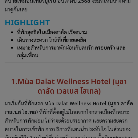
สบายเหมือนเที่ยวยุโรป อัปเดตปี 2568
จะมีที่ไหนบ้าง ตาม
มาดูกันเลย
HIGHLIGHT
ที่พักสุดชิลในเมืองดาลัด เวียดนาม
เดินทางสะดวก ใกล้ที่เที่ยวยอดฮิต
เหมาะสำหรับการมาพักผ่อนกับคนรัก ครอบครัว และ
กลุ่มเพื่อน
1.Mùa Dalat Wellness Hotel (มูอา
ดาลัด เวลเนส โฮเทล)
มาเริ่มกันที่พักแรก
Mùa Dalat Wellness Hotel (มูอา ดาลัด
เวลเนส โฮเทล)
ที่พักที่ตั้งอยู่ไม่ไกลจากใจกลางเมืองที่เหมาะ
สำหรับการพักผ่อน ไม่ว่าจะด้วยบรรยากาศ และความสะดวก
สบายในการเข้าพัก การบริการที่แสนน่าประทับใจ ในส่วนของ
ห้องพักมีถึง 7 รูมไทป์ที่แต่ละห้องตกแต่งแบบดั้งเดิมผสมผสาน