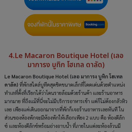
4.Le Macaron Boutique Hotel (เลอ
มาการง บูทิก โฮเทล ดาลัด)
Le Macaron Boutique Hotel (เลอ มาการง บูทิก โฮเทล
ดาลัด)
ที่พักสไตล์บูทีคสุดชิคขนาดเล็กที่โดดเด่นด้วยตำแหน่ง
ทำเลที่ตั้งที่เรียกได้ว่าโดนรายล้อมด้วยร้านค้า และร้านอาหาร
มากมาย ที่ถึงแม้ที่นี่จะไม่มีบริการอาหารเช้า แต่ก็ไม่ต้องกลัวหิว
เลย เพียงแค่เดินออกมาจากที่พักก็เจอร้านอาหารเลยทันที ใน
ส่วนของห้องพักจะมีห้องพักให้เลือกเพียง 2 แบบ คือ ห้องดีลัก
ซ์ และห้องดีลักซ์พร้อมอ่างอาบน้ำ ที่ภายในแต่ละห้องล้วนมี