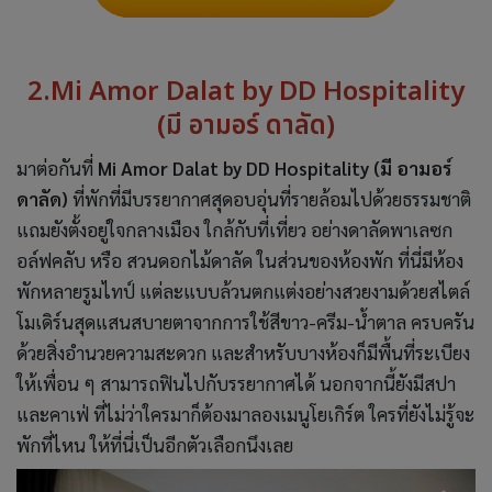
2.Mi Amor Dalat by DD Hospitality
(มี อามอร์ ดาลัด)
มาต่อกันที่
Mi Amor Dalat by DD Hospitality (มี อามอร์
ดาลัด)
ที่พักที่มีบรรยากาศสุดอบอุ่นที่รายล้อมไปด้วยธรรมชาติ
แถมยังตั้งอยู่ใจกลางเมือง ใกล้กับที่เที่ยว อย่างดาลัดพาเลซก
อล์ฟคลับ หรือ สวนดอกไม้ดาลัด ในส่วนของห้องพัก ที่นี่มีห้อง
พักหลายรูมไทป์ แต่ละแบบล้วนตกแต่งอย่างสวยงามด้วยสไตล์
โมเดิร์นสุดแสนสบายตาจากการใช้สีขาว-ครีม-น้ำตาล ครบครัน
ด้วยสิ่งอำนวยความสะดวก และสำหรับบางห้องก็มีพื้นที่ระเบียง
ให้เพื่อน ๆ สามารถฟินไปกับรรยากาศได้ นอกจากนี้ยังมีสปา
และคาเฟ่ ที่ไม่ว่าใครมาก็ต้องมาลองเมนูโยเกิร์ต ใครที่ยังไม่รู้จะ
พักที่ไหน ให้ที่นี่เป็นอีกตัวเลือกนึงเลย